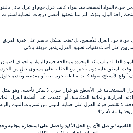
ن جودة المواد المستخدمة، سواء كانت عزل فوم أو عزل مائي بالبتومين،
منحك راحة البال، وتؤكد التزامنا بتحقيق أقصى درجات الحماية لسنوات 
 جودة مواد العزل للأسطح، بل تعتمد بشكل حاسم على خبرة الفريق الذي
لمدربين على أحدث تقنيات تطبيق العزل. يتميز فريقنا بالآتي:
 المواد العازلة بالسماكة المحددة ومعالجة جميع الزوايا والحواف لضمان
في الوقت المتفق عليه دون تأخير، مع الحفاظ على مستوى عالٍ من الجود
لف أنواع الأسطح، سواء كانت مبلطة، خرسانية، أو معدنية، وتقديم حل
العزل المستخدمة في الأسطح هو قرار حيوي لا يمكن تأجيله، وهو يمثل 
ه الحرارية والمائية المتكاملة، أو اعتمدت على أنظمة العزل المائي
لدقة. لا تقتصر فوائد العزل على حماية المبنى من تسربات المياه والرط
ريحة وآمنة لأسرتك.
القاسية! تواصل الآن مع الحل الأكيد واحصل على استشارة مجانية و
لضمان راحتك وسلامة ممتلكاتك.