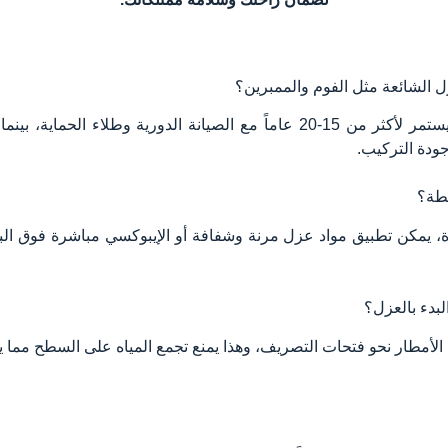
زل الشائعة مثل الفوم والممبرين؟
العزل بالفوم (البولي يوريثان) يمكن أن يستمر لأكثر من 15-20 عاماً مع الصيانة
لطة؟
ة، يمكن تطبيق مواد عزل مرنة وشفافة أو الإيبوكسي مباشرة فوق البل
بدء بالعزل؟
ياه الأمطار نحو فتحات التصريف، وهذا يمنع تجمع المياه على السطح م