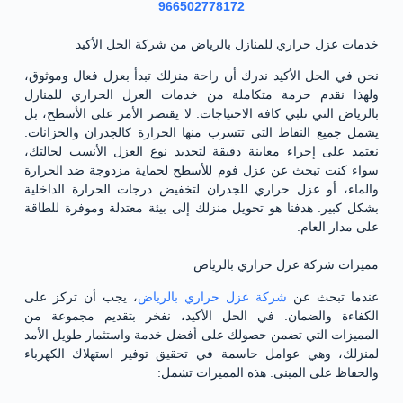
966502778172
خدمات عزل حراري للمنازل بالرياض من شركة الحل الأكيد
نحن في الحل الأكيد ندرك أن راحة منزلك تبدأ بعزل فعال وموثوق،
ولهذا نقدم حزمة متكاملة من خدمات العزل الحراري للمنازل
بالرياض التي تلبي كافة الاحتياجات. لا يقتصر الأمر على الأسطح، بل
يشمل جميع النقاط التي تتسرب منها الحرارة كالجدران والخزانات.
نعتمد على إجراء معاينة دقيقة لتحديد نوع العزل الأنسب لحالتك،
سواء كنت تبحث عن عزل فوم للأسطح لحماية مزدوجة ضد الحرارة
والماء، أو عزل حراري للجدران لتخفيض درجات الحرارة الداخلية
بشكل كبير. هدفنا هو تحويل منزلك إلى بيئة معتدلة وموفرة للطاقة
على مدار العام.
مميزات شركة عزل حراري بالرياض
عندما تبحث عن
شركة عزل حراري بالرياض
، يجب أن تركز على
الكفاءة والضمان. في الحل الأكيد، نفخر بتقديم مجموعة من
المميزات التي تضمن حصولك على أفضل خدمة واستثمار طويل الأمد
لمنزلك، وهي عوامل حاسمة في تحقيق توفير استهلاك الكهرباء
والحفاظ على المبنى. هذه المميزات تشمل: