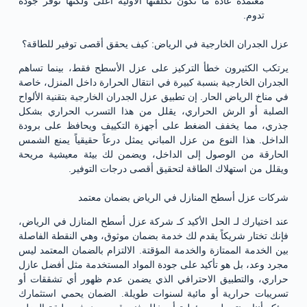
معتمدة عادةً ما تكون تكلفتها الأولية أعلى ولكنها توفر جودة
تدوم.
عزل الجدران الخارجية في الرياض: كيف يحقق أقصى توفير للطاقة؟
يرتكب الكثيرون خطأ التركيز على عزل الأسطح فقط، بينما تساهم
الجدران الخارجية بنسبة كبيرة في انتقال الحرارة داخل المنزل، خاصة
في مناخ الرياض الحار. إن تطبيق عزل الجدران الخارجية بتقنية الألواح
الصلبة أو الرش الحراري، يقلل من هذا التسرب الحراري بشكل
جذري، مما يخفف الضغط على أجهزة التكييف ويحافظ على برودة
الداخل. هذا النوع من عزل المباني يمثل درعاً حقيقياً يمنع الشمس
الحارقة من الوصول إلى الداخل، ويضمن لك بيئة معيشية مريحة
ويقلل من استهلاك الطاقة لتحقيق أقصى درجات التوفير.
شركات عزل أسطح المنازل في الرياض بضمان معتمد
عند اختيارك لـ الحل الأكيد كـ شركة عزل أسطح المنازل في الرياض،
فإنك تختار شريكاً يقدم لك خدمة بضمان موثوق، وهي النقطة الفاصلة
بين الخدمة الممتازة والخدمة المؤقتة. الالتزام بالضمان المعتمد ليس
مجرد وعد، بل هو تأكيد على جودة المواد المستخدمة مثل أفضل عازل
حراري، والتطبيق الاحترافي الذي يضمن عدم ظهور أي تشققات أو
تسريبات حرارية أو مائية لسنوات طويلة. الضمان يحمي استثمارك