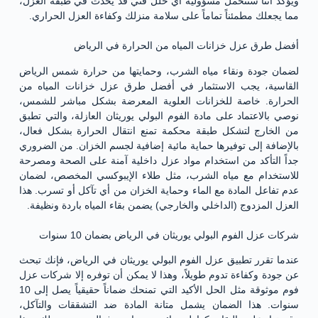
ويؤكد أننا سنتحمل مسؤولية أي خلل فني قد يحدث في طبقة العزل،
مما يجعلك مطمئناً تماماً على سلامة منزلك وكفاءة العزل الحراري.
أفضل طرق عزل خزانات المياه من الحرارة في الرياض
لضمان جودة ونقاء مياه الشرب، وحمايتها من حرارة شمس الرياض
القاسية، يجب الاستثمار في أفضل طرق عزل خزانات المياه من
الحرارة. خاصة للخزانات العلوية المعرضة بشكل مباشر للشمس،
نوصي بالاعتماد على مادة الفوم البولي يوريثان العازلة، والتي تطبق
من الخارج لتشكل طبقة محكمة تمنع انتقال الحرارة بشكل فعال،
بالإضافة إلى توفيرها حماية مائية إضافية لجسم الخزان. من الضروري
جداً التأكد من استخدام مواد عزل داخلية آمنة على الصحة ومصرحة
للاستخدام مع مياه الشرب، مثل طلاء الإيبوكسي المخصص، لضمان
عدم تفاعل المادة مع الماء وحماية الخزان من أي تآكل أو تسرب. هذا
العزل المزدوج (الداخلي والخارجي) يضمن بقاء المياه باردة ونظيفة.
شركات عزل الفوم البولي يوريثان في الرياض بضمان 10 سنوات
عندما تقرر تطبيق عزل الفوم البولي يوريثان في الرياض، فإنك تبحث
عن جودة وكفاءة تدوم طويلاً، وهذا لا يمكن أن توفره إلا شركات عزل
فوم موثوقة مثل الحل الأكيد التي تمنحك ضماناً حقيقياً يصل إلى 10
سنوات. هذا الضمان يشمل متانة المادة ضد التشققات والتآكل،