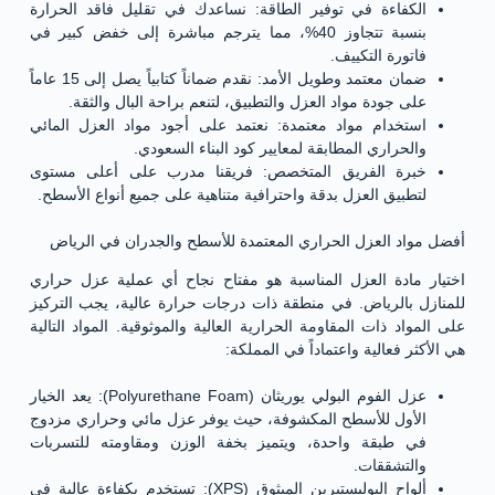
الكفاءة في توفير الطاقة: نساعدك في تقليل فاقد الحرارة
بنسبة تتجاوز 40%، مما يترجم مباشرة إلى خفض كبير في
فاتورة التكييف.
ضمان معتمد وطويل الأمد: نقدم ضماناً كتابياً يصل إلى 15 عاماً
على جودة مواد العزل والتطبيق، لتنعم براحة البال والثقة.
استخدام مواد معتمدة: نعتمد على أجود مواد العزل المائي
والحراري المطابقة لمعايير كود البناء السعودي.
خبرة الفريق المتخصص: فريقنا مدرب على أعلى مستوى
لتطبيق العزل بدقة واحترافية متناهية على جميع أنواع الأسطح.
أفضل مواد العزل الحراري المعتمدة للأسطح والجدران في الرياض
اختيار مادة العزل المناسبة هو مفتاح نجاح أي عملية عزل حراري
للمنازل بالرياض. في منطقة ذات درجات حرارة عالية، يجب التركيز
على المواد ذات المقاومة الحرارية العالية والموثوقية. المواد التالية
هي الأكثر فعالية واعتماداً في المملكة:
عزل الفوم البولي يوريثان (Polyurethane Foam): يعد الخيار
الأول للأسطح المكشوفة، حيث يوفر عزل مائي وحراري مزدوج
في طبقة واحدة، ويتميز بخفة الوزن ومقاومته للتسربات
والتشققات.
ألواح البوليستيرين المبثوق (XPS): تستخدم بكفاءة عالية في