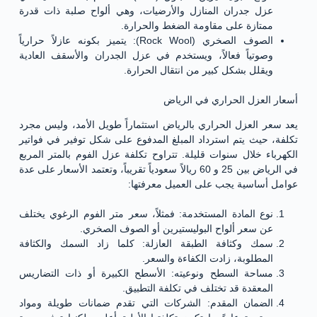
عزل جدران المنازل والأرضيات، وهي ألواح صلبة ذات قدرة
ممتازة على مقاومة الضغط والحرارة.
الصوف الصخري (Rock Wool): يتميز بكونه عازلاً حرارياً
وصوتياً فعالاً، ويستخدم في عزل الجدران والأسقف العادية
ويقلل بشكل كبير من انتقال الحرارة.
أسعار العزل الحراري في الرياض
يعد سعر العزل الحراري بالرياض استثماراً طويل الأمد، وليس مجرد
تكلفة، حيث يتم استرداد المبلغ المدفوع على شكل توفير في فواتير
الكهرباء خلال سنوات قليلة. تتراوح تكلفة عزل الفوم بالمتر المربع
في الرياض بين 25 و 60 ريالاً سعودياً تقريباً، وتعتمد الأسعار على عدة
عوامل أساسية يجب على العميل معرفتها:
نوع المادة المستخدمة: فمثلاً، سعر متر الفوم الرغوي يختلف
عن سعر ألواح البوليستيرين أو الصوف الصخري.
سمك وكثافة الطبقة العازلة: كلما زاد السمك والكثافة
المطلوبة، زادت الكفاءة والسعر.
مساحة السطح ونوعيته: الأسطح الكبيرة أو ذات التضاريس
المعقدة قد تختلف في تكلفة التطبيق.
الضمان المقدم: الشركات التي تقدم ضمانات طويلة ومواد