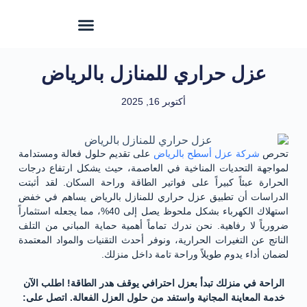
عزل حراري للمنازل بالرياض
أكتوبر 16, 2025
تحرص
شركة عزل أسطح بالرياض
على تقديم حلول فعالة ومستدامة
لمواجهة التحديات المناخية في العاصمة، حيث يشكل ارتفاع درجات
الحرارة عبئاً كبيراً على فواتير الطاقة وراحة السكان. لقد أثبتت
الدراسات أن تطبيق عزل حراري للمنازل بالرياض يساهم في خفض
استهلاك الكهرباء بشكل ملحوظ يصل إلى 40%، مما يجعله استثماراً
ضرورياً لا رفاهية. نحن ندرك تماماً أهمية حماية المباني من التلف
الناتج عن التغيرات الحرارية، ونوفر أحدث التقنيات والمواد المعتمدة
لضمان أداء يدوم طويلاً وراحة تامة داخل منزلك.
الراحة في منزلك تبدأ بعزل احترافي يوقف هدر الطاقة! اطلب الآن
خدمة المعاينة المجانية واستفد من حلول العزل الفعالة. اتصل على: