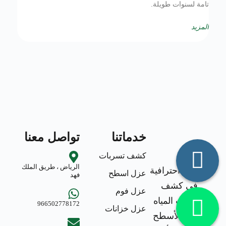
تامة لسنوات طويلة.
المزيد
خدماتنا
تواصل معنا
كشف تسربات
الرياض ، طريق الملك
خدمات احترافية
عزل اسطح
فهد
في كشف
عزل فوم
تسربات المياه
966502778172
عزل خزانات
وعزل الأسطح