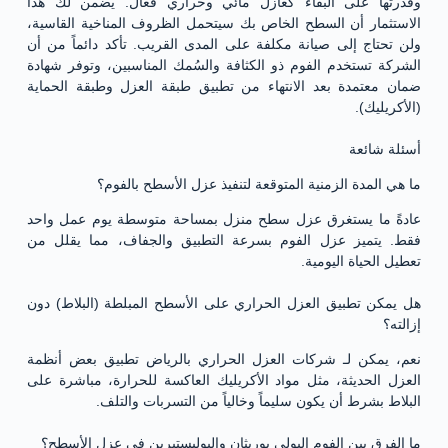
وقدرتها على البقاء كعازل مائي وحراري فعال. يضمن لك هذا
الاستثمار أن السطح الخاص بك سيتحمل الظروف المناخية القاسية،
ولن تحتاج إلى صيانة مكلفة على المدى القريب. تأكد دائماً من أن
الشركة تستخدم الفوم ذو الكثافة والسُمك المناسبين، وتوفر شهادة
ضمان معتمدة بعد الانتهاء من تطبيق طبقة العزل وطبقة الحماية
(الأكريليك).
أسئلة شائعة
ما هي المدة الزمنية المتوقعة لتنفيذ عزل الأسطح بالفوم؟
عادةً ما يستغرق عزل سطح منزل بمساحة متوسطة يوم عمل واحد
فقط. يتميز عزل الفوم بسرعة التطبيق والجفاف، مما يقلل من
تعطيل الحياة اليومية.
هل يمكن تطبيق العزل الحراري على الأسطح المبلطة (البلاط) دون
إزالته؟
نعم، يمكن لـ شركات العزل الحراري بالرياض تطبيق بعض أنظمة
العزل الحديثة، مثل مواد الأكريليك العاكسة للحرارة، مباشرة على
البلاط بشرط أن يكون سليماً وخالياً من التسربات والتلف.
ما الفرق بين الفوم البولي يوريثان والبوليستيرين في عزل الأسطح؟