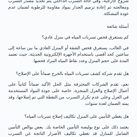
شروخ خارجية، وفي حالة التسرب الداخلي يتم تحديد مصدر التسرب
ومعالجته ثم إعادة ترميم الجدار بمواد مقاومة للرطوبة لضمان عدم
عودة المشكلة.
أسئلة شائعة
كم يستغرق فحص تسربات المياه في منزل عادي؟
في الغالب، يستغرق فحص الشقة أو المنزل العادي ما بين ساعة إلى
ساعتين كحد أقصى باستخدام الأجهزة الإلكترونية الحديثة، حيث تعتمد
المدة على حجم المنزل وعدد نقاط المياه المراد فحصها.
هل تقدم شركة كشف تسربات المياه بالخرج ضماناً على الإصلاح؟
نعم، تقدم الشركات المحترفة مثل الحل الأكيد ضماناً كتابياً على
أعمال الإصلاح والعزل المنجزة، خاصة على جودة المواد المستخدمة
في العزل وعلى عدم تكرار التسرب من النقطة التي تم إصلاحها، وقد
يمتد الضمان لعدة سنوات.
هل يغطي التأمين على المنزل تكاليف إصلاح تسربات المياه؟
يعتمد ذلك على نوع بوليصة التأمين الخاصة بك. بعض بوالص التأمين
الشامل للمنازل قد تغطي تكاليف الأضرار الناتجة عن التسرب