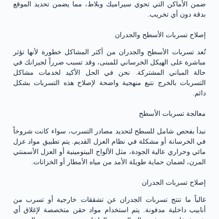
ضمن الأماكن التي تحوي سيراميك وبلاط، مما يضمن تحديد الموقع
بدقة دون أي تخريب.
إصلاح تسربات الأسطح والجدران
تُعد تسربات الأسطح والجدران من أكثر المشاكل خطورة لأنها تؤثر
مباشرة على الهيكل الخرساني للمبنى، وقد تسبب ضرراً لجيرانك في
حالة المباني المشتركة. نحن في الحل الأكيد لخدمات مشاكل
التسربات بالخرج نتبع منهجية واضحة لإصلاح هذه التسربات بشكل
دائم.
معالجة تسربات الأسطح
نبدأ بفحص شامل للسطح لتحديد مصادر التسرب، سواء كانت شروخاً
في الخرسانة أو مشكلة في نظام العزل القديم. يتم تطبيق مواد عزل
مائي وحراري عالية الجودة، مثل الألواح البيتومينية أو العزل الأسمنتي
المرن، لضمان حماية طويلة الأمد من مياه الأمطار أو الخزانات.
إصلاح تسربات الجدران
غالباً ما تنتج تسربات الجدران عن تشققات خارجية أو تسرب من
أنابيب داخلية مدفونة. يتم استخدام مواد حقن متخصصة لإغلاق أي