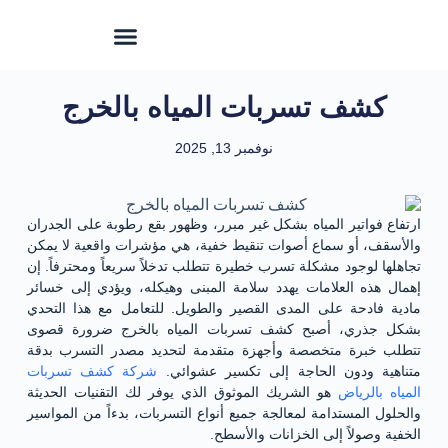
كشف تسربات المياه بالخرج
نوفمبر 13, 2025
ارتفاع فواتير المياه بشكل غير مبرر، وظهور بقع رطوبة على الجدران
والأسقف، أو سماع أصوات تنقيط خفية، هي مؤشرات واقعية لا يمكن
تجاهلها لوجود مشكلة تسرب خطيرة تتطلب تدخلاً سريعاً ومحترفاً. إن
إهمال هذه العلامات يهدد سلامة المبنى وهيكله، ويؤدي إلى خسائر
مادية فادحة على المدى القصير والطويل. للتعامل مع هذا التحدي
بشكل جذري، أصبح كشف تسربات المياه بالخرج ضرورة قصوى
تتطلب خبرة متخصصة وأجهزة متقدمة لتحديد مصدر التسرب بدقة
متناهية ودون الحاجة إلى تكسير عشوائي.
شركة كشف تسربات
المياه بالرياض
هو الشريك الموثوق الذي يوفر لك التقنيات الحديثة
والحلول المستدامة لمعالجة جميع أنواع التسربات، بدءاً من المواسير
الخفية وصولاً إلى الخزانات والأسطح.