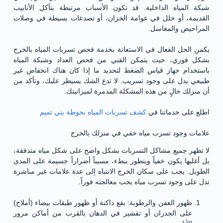
شبكة المياه الداخلية. قد تكون الأسباب مرتبطة بتآكل الأنابيب
القديمة، أو خلل في عوامة الخزان، أو تصدعات بسيطة في وصلات
المراحيض والمغاسل.
يكمن الحل الفعال في الاستعانة بخدمة فحص تسربات المياه بالخرج
بشكل فوري، حيث يتمكن الفني من فحص العداد وشبكة المياه
باستخدام جهاز قياس الضغط لتحديد ما إذا كان هناك انخفاض غير
طبيعي يدل على وجود تسريب. لا تدع الشك يسيطر عليك، وتأكد من
أن منزلك خالٍ من هذه المشكلة المدمرة لميزانيتك.
اطلع على خدماتنا في
كشف تسربات المياه بحوطة بني تميم
علامات وجود تسرب مياه خفي في منزلك بالخرج
لا تظهر جميع مشاكل التسربات بشكل واضح على شكل مياه متدفقة،
بل أغلبها يكون خفياً ويتطور ببطء، مسبباً أضراراً جسيمة على المدى
الطويل. يجب على سكان الخرج الانتباه إلى عدة علامات غير مباشرة
تدل على وجود تسرب مياه يجب معالجته فوراً.
ظهور العفن والرطوبة: بقع داكنة أو ظهور طبقات بيضاء (أملاح)
على الجدران أو تقشير في الدهان بالقرب من أماكن مرور