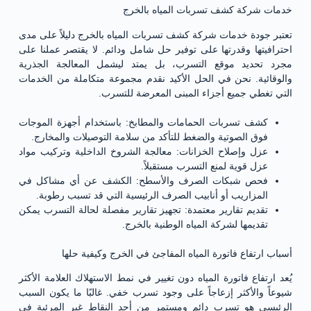
خدمات شركة كشف تسربات المياه بالخرج
تعتبر جودة خدمات شركة كشف تسربات المياه بالخرج دليلاً على مدى
احترافيتها وقدرتها على توفير حل شامل ودائم. لا يقتصر عملنا على
مجرد تحديد موقع التسرب، بل يمتد ليشمل المعالجة الجذرية
والوقائية. نحن في الحل الأكيد نقدم مجموعة متكاملة من الخدمات
التي تغطي جميع أجزاء المبنى المعرضة للتسرب.
كشف تسربات الحمامات والمطابخ: باستخدام أجهزة الموجات
فوق الصوتية والضغط للتأكد من سلامة التوصيلات والمخارج.
عزل وإصلاح الخزانات: معالجة الشروخ الداخلية وتركيب مواد
عزل قوية لمنع التسرب مستقبلاً.
فحص شبكات الصرف والأسطح: الكشف عن أي مشاكل في
المزاريب أو أنابيب الصرف الرئيسية التي قد تسبب رطوبة.
تقديم تقارير معتمدة: تجهيز تقارير مفصلة لحالة التسرب يمكن
تقديمها لشركة المياه الوطنية بالخرج.
أسباب ارتفاع فاتورة المياه المفاجئ في الخرج وكيفية حلها
يُعد ارتفاع فاتورة المياه دون تغيير في نمط الاستهلاك العلامة الأكثر
شيوعاً والأكثر إزعاجاً على وجود تسرب خفي. غالبًا ما يكون السبب
الرئيسي هو تسرب دائم ومستمر من أحد النقاط غير المرئية في