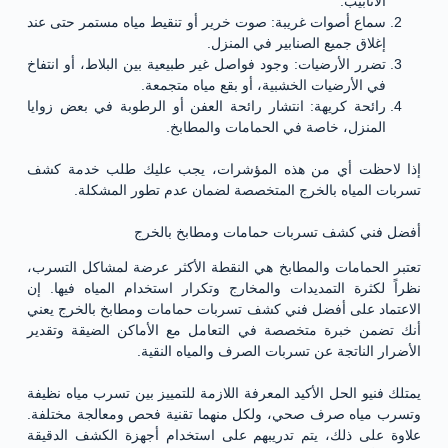
الأنابيب.
سماع أصوات غريبة: صوت خرير أو تنقيط مياه مستمر حتى عند
إغلاق جميع الصنابير في المنزل.
تضرر الأرضيات: وجود فواصل غير طبيعية بين البلاط، أو انتفاخ
في الأرضيات الخشبية، أو بقع مياه متجمعة.
رائحة كريهة: انتشار رائحة العفن أو الرطوبة في بعض زوايا
المنزل، خاصة في الحمامات والمطابخ.
إذا لاحظت أي من هذه المؤشرات، يجب عليك طلب خدمة كشف
تسربات المياه بالخرج المتخصصة لضمان عدم تطور المشكلة.
أفضل فني كشف تسربات حمامات ومطابخ بالخرج
تعتبر الحمامات والمطابخ هي النقطة الأكثر عرضة لمشاكل التسرب،
نظراً لكثرة التمديدات والمخارج وتكرار استخدام المياه فيها. إن
الاعتماد على أفضل فني كشف تسربات حمامات ومطابخ بالخرج يعني
أنك تضمن خبرة متخصصة في التعامل مع الأماكن الضيقة وتقدير
الأضرار الناتجة عن تسربات الصرف والمياه النقية.
يمتلك فنيو الحل الأكيد المعرفة اللازمة للتمييز بين تسرب مياه نظيفة
وتسرب مياه صرف صحي، ولكل منهما تقنية فحص ومعالجة مختلفة.
علاوة على ذلك، يتم تدريبهم على استخدام أجهزة الكشف الدقيقة