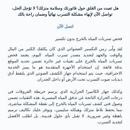
هل تعبت من القلق حول فاتورتك وسلامة منزلك؟ لا تؤجل الحل،
تواصل الآن لإنهاء مشكلة التسرب نهائياً وضمان راحة بالك
اتصل الآن
فحص تسربات المياه بالخرج بدون تكسير
لقد ولّى زمن التكسير العشوائي الذي كان يكلفك الكثير من المال
والوقت والجهد لتحديد مصدر تسرب المياه. اليوم، يعتمد فحص
تسربات المياه بالخرج على تقنيات غير جائرة تضمن تحديد الموقع
بدقة فائقة. إن استخدام الأجهزة المتقدمة هو ما يميز الخدمة
الاحترافية، حيث يتم استخدام جهاز الكشف الصوتي الذي يلتقط أدق
ذبذبات صوت التسرب تحت الأرض أو داخل الجدران.
وكذلك جهاز الكاميرا الحرارية الذي يرسم خريطة الفروقات في
درجات الحرارة الناتجة عن تدفق المياه المتسربة. هذه التقنيات تضمن
وصول فني كشف تسربات المياه بالخرج إلى نقطة المشكلة مباشرة،
مما يحفظ بلاط منزلك وهيكله سليمين، ويوفر عليك تكاليف ترميم
باهظة وغير ضرورية. لا تقبل بأي حلول قديمة، بل اطلب الأفضل
لتحديد التسرب.