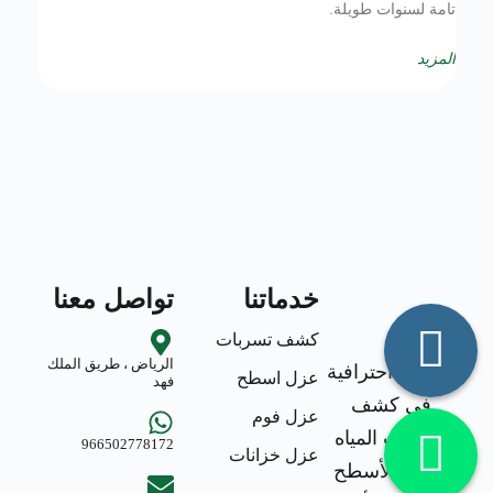
تامة لسنوات طويلة.
المزيد
خدماتنا
تواصل معنا
كشف تسربات
الرياض ، طريق الملك
خدمات احترافية
عزل اسطح
فهد
في كشف
عزل فوم
تسربات المياه
966502778172
عزل خزانات
وعزل الأسطح