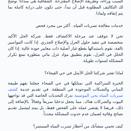
السبب وراءه، وطريقة الإصلاح المقترحة. الشفافية هي مبدأنا؛ نوضح
لك التكاليف المطلوبة قبل أن نبدأ، حتى تكون على دراية كاملة بما
يتم إنفاقه ولماذا.
خدمات معالجة تسربات المياه.. أكثر من مجرد فحص
نحن لا نتوقف عند مرحلة الاكتشاف فقط. شركة الحل الأكيد
متخصصة في تنفيذ حلول العزل والإصلاح الجذري. إذا كانت المواسير
تالفة، نقوم باستبدالها بقطع غيار أصلية ذات معايير جودة عالية. إذا كان
الخلل في العزل، نقوم بتطبيق مواد عزل مائي متطورة تمنع تكرار
المشكلة لسنوات طويلة.
لماذا تعتبر شركتنا الحل الأمثل في حي الفيحاء؟
الخبرة المتراكمة التي نمتلكها في حي الفيحاء جعلتنا نفهم طبيعة
المباني والشبكات الموجودة في المنطقة. في تقديم خدمة
كشف
تسربات المياه بحي المونسية
ندرك التحديات الخاصة التي قد تواجهها
البيوت والشركات هناك، مما يجعل تدخلنا سريعاً وفعالاً. بالإضافة إلى
ذلك، فريقنا لا يقتصر عمله على الفحص فقط، بل يمتد ليشمل تقديم
نصائح وقائية لضمان عدم حدوث المشكلة مجدداً.
كيف تحمي منشأتك من أخطار تسرب المياه المستمر؟