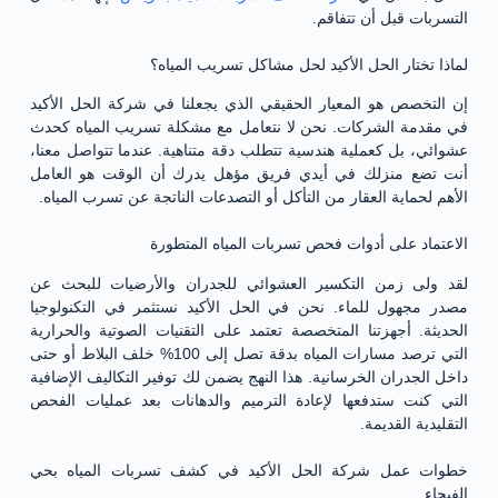
التسربات قبل أن تتفاقم.
لماذا تختار الحل الأكيد لحل مشاكل تسريب المياه؟
إن التخصص هو المعيار الحقيقي الذي يجعلنا في شركة الحل الأكيد
في مقدمة الشركات. نحن لا نتعامل مع مشكلة تسريب المياه كحدث
عشوائي، بل كعملية هندسية تتطلب دقة متناهية. عندما تتواصل معنا،
أنت تضع منزلك في أيدي فريق مؤهل يدرك أن الوقت هو العامل
الأهم لحماية العقار من التأكل أو التصدعات الناتجة عن تسرب المياه.
الاعتماد على أدوات فحص تسربات المياه المتطورة
لقد ولى زمن التكسير العشوائي للجدران والأرضيات للبحث عن
مصدر مجهول للماء. نحن في الحل الأكيد نستثمر في التكنولوجيا
الحديثة. أجهزتنا المتخصصة تعتمد على التقنيات الصوتية والحرارية
التي ترصد مسارات المياه بدقة تصل إلى 100% خلف البلاط أو حتى
داخل الجدران الخرسانية. هذا النهج يضمن لك توفير التكاليف الإضافية
التي كنت ستدفعها لإعادة الترميم والدهانات بعد عمليات الفحص
التقليدية القديمة.
خطوات عمل شركة الحل الأكيد في كشف تسربات المياه بحي
الفيحاء