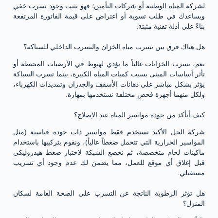
لشركة المياه الوطنية أو شركات التأمين؛ فهو يثبت وجود تسرب خفي
ويساعدك في طلب تسوية أو اعتراض على قيمة الفاتورة المرتفعة
بناءً على أدلة تقنية مثبتة.
هل هناك فرق بين تسرب مياه الخزان والتسرب الداخلي للسباكة؟
نعم، تسرب الخزانات غالباً ما يؤدي لهبوط في الأرضيات المحيطة أو
تأثر أساسات المبنى بسبب كميات المياه الكبيرة، بينما تسرب السباكة
يؤثر بشكل مباشر على دهانات الأسقف والجدران وتمديدات الكهرباء،
ولكل منهما أجهزة فحص مختلفة نستخدمها بمهارة.
كيف أتأكد من جودة مواسير المياه عند الإصلاح؟
شركة الحل الأكيد تستخدم فقط مواسير ذات جودة قياسية (مثل
المواسير الحرارية التي تتحمل ضغطاً عالياً)، ونقوم بتركيبها باستخدام
ماكينات لحام متخصصة، ثم نخضع الشبكة لاختبار ضغط هيدروليكي
قبل إغلاق أي موقع للعمل، مما يضمن لك عدم وجود أي تسريب
مستقبلي.
هل تؤثر الرطوبة الناتجة عن التسرب على الصحة العامة لسكان
المنزل؟