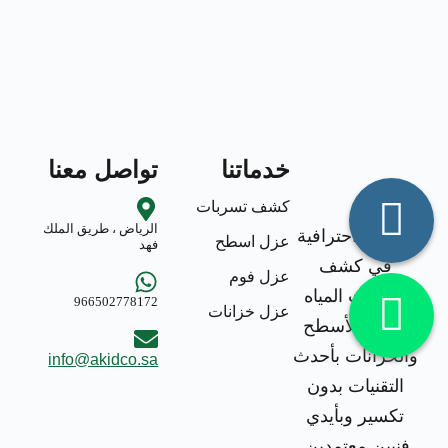
خدماتنا
تواصل معنا
كشف تسربات
الرياض ، طريق الملك
خدمات احترافية
عزل اسطح
فهد
في كشف
عزل فوم
تسربات المياه
966502778172
عزل خزانات
وعزل الأسطح
والخزانات بأحدث
info@akidco.sa
التقنيات بدون
تكسير وبأيدي
فنيين معتمدين.