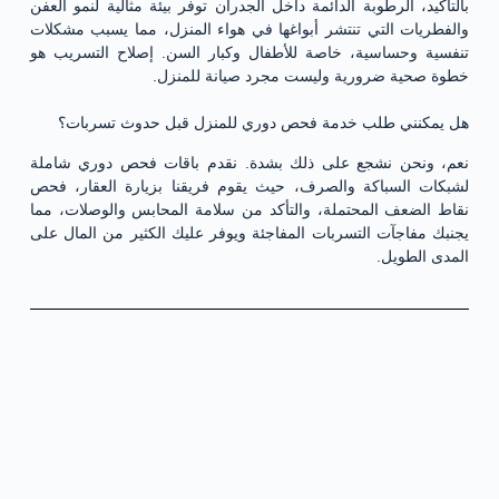
بالتأكيد، الرطوبة الدائمة داخل الجدران توفر بيئة مثالية لنمو العفن
والفطريات التي تنتشر أبواغها في هواء المنزل، مما يسبب مشكلات
تنفسية وحساسية، خاصة للأطفال وكبار السن. إصلاح التسريب هو
خطوة صحية ضرورية وليست مجرد صيانة للمنزل.
هل يمكنني طلب خدمة فحص دوري للمنزل قبل حدوث تسربات؟
نعم، ونحن نشجع على ذلك بشدة. نقدم باقات فحص دوري شاملة
لشبكات السباكة والصرف، حيث يقوم فريقنا بزيارة العقار، فحص
نقاط الضعف المحتملة، والتأكد من سلامة المحابس والوصلات، مما
يجنبك مفاجآت التسربات المفاجئة ويوفر عليك الكثير من المال على
المدى الطويل.