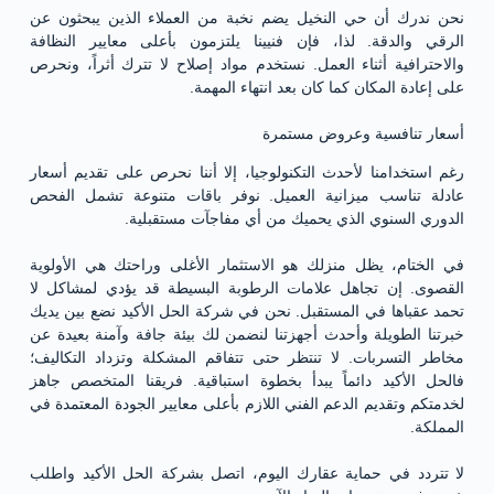
نحن ندرك أن حي النخيل يضم نخبة من العملاء الذين يبحثون عن
الرقي والدقة. لذا، فإن فنيينا يلتزمون بأعلى معايير النظافة
والاحترافية أثناء العمل. نستخدم مواد إصلاح لا تترك أثراً، ونحرص
على إعادة المكان كما كان بعد انتهاء المهمة.
أسعار تنافسية وعروض مستمرة
رغم استخدامنا لأحدث التكنولوجيا، إلا أننا نحرص على تقديم أسعار
عادلة تناسب ميزانية العميل. نوفر باقات متنوعة تشمل الفحص
الدوري السنوي الذي يحميك من أي مفاجآت مستقبلية.
في الختام، يظل منزلك هو الاستثمار الأغلى وراحتك هي الأولوية
القصوى. إن تجاهل علامات الرطوبة البسيطة قد يؤدي لمشاكل لا
تحمد عقباها في المستقبل. نحن في شركة الحل الأكيد نضع بين يديك
خبرتنا الطويلة وأحدث أجهزتنا لنضمن لك بيئة جافة وآمنة بعيدة عن
مخاطر التسربات. لا تنتظر حتى تتفاقم المشكلة وتزداد التكاليف؛
فالحل الأكيد دائماً يبدأ بخطوة استباقية. فريقنا المتخصص جاهز
لخدمتكم وتقديم الدعم الفني اللازم بأعلى معايير الجودة المعتمدة في
المملكة.
لا تتردد في حماية عقارك اليوم، اتصل بشركة الحل الأكيد واطلب