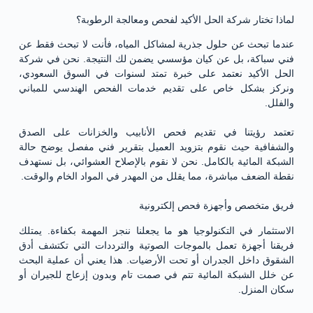
لماذا تختار شركة الحل الأكيد لفحص ومعالجة الرطوبة؟
عندما تبحث عن حلول جذرية لمشاكل المياه، فأنت لا تبحث فقط عن
فني سباكة، بل عن كيان مؤسسي يضمن لك النتيجة. نحن في شركة
الحل الأكيد نعتمد على خبرة تمتد لسنوات في السوق السعودي،
ونركز بشكل خاص على تقديم خدمات الفحص الهندسي للمباني
والفلل.
تعتمد رؤيتنا في تقديم فحص الأنابيب والخزانات على الصدق
والشفافية حيث نقوم بتزويد العميل بتقرير فني مفصل يوضح حالة
الشبكة المائية بالكامل. نحن لا نقوم بالإصلاح العشوائي، بل نستهدف
نقطة الضعف مباشرة، مما يقلل من المهدر في المواد الخام والوقت.
فريق متخصص وأجهزة فحص إلكترونية
الاستثمار في التكنولوجيا هو ما يجعلنا ننجز المهمة بكفاءة. يمتلك
فريقنا أجهزة تعمل بالموجات الصوتية والترددات التي تكتشف أدق
الشقوق داخل الجدران أو تحت الأرضيات. هذا يعني أن عملية البحث
عن خلل الشبكة المائية تتم في صمت تام وبدون إزعاج للجيران أو
سكان المنزل.