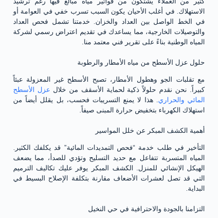
كثير من العملاء يشتكون من فواتير مياه مبالغ فيها رغم ترشيد
الاستهلاك. في أغلب الأحيان يكون السبب تسرب خفي في العوامة أو
في الخط الواصل بين العداد والخزان. خدمتنا تشمل فحص العداد
والتوصيلات الخارجية، مما يساعدك في تقديم اعتراض رسمي لشركة
المياه الوطنية بناءً على تقرير فني معتمد منا.
حلول عزل الأسطح من مياه الأمطار والرطوبة
مع تقلبات الجو وهطول الأمطار، تصبح الأسطح غير المعزولة عبئاً
كبيراً. نحن نقدم حلولاً ذكية لحماية الأسقف من خلال
عزل الأسطح
المائي والحراري
. هذا لا يمنع التسريبات فحسب، بل يقلل أيضاً من
استهلاك الكهرباء بتخفيض حرارة المبنى صيفاً.
أهمية الكشف المبكر عن خلل المواسير
التأخير في طلب خدمة “فحص التمديدات المائية” قد يكلفك الكثير.
المياه المتسربة تتفاعل مع حديد التسليح وتؤدي للصدأ، مما يضعف
الهيكل الإنشائي للمنزل. الكشف المبكر يوفر عليك تكاليف الترميم
التي قد تصل لعشرات الأضعاف مقارنة بتكلفة الإصلاح البسيط في
البداية.
التزامنا بالجودة والاحترافية في حي النخيل