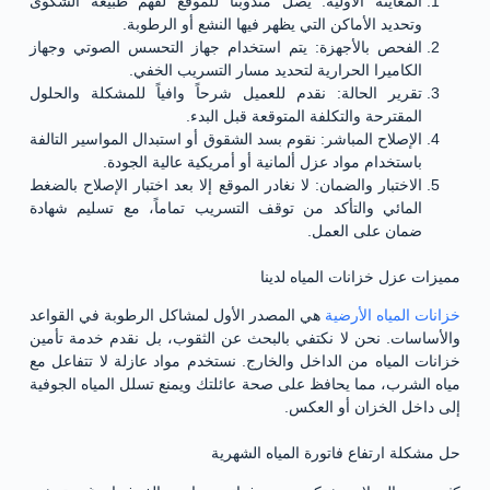
المعاينة الأولية: يصل مندوبنا للموقع لفهم طبيعة الشكوى
وتحديد الأماكن التي يظهر فيها النشع أو الرطوبة.
الفحص بالأجهزة: يتم استخدام جهاز التحسس الصوتي وجهاز
الكاميرا الحرارية لتحديد مسار التسريب الخفي.
تقرير الحالة: نقدم للعميل شرحاً وافياً للمشكلة والحلول
المقترحة والتكلفة المتوقعة قبل البدء.
الإصلاح المباشر: نقوم بسد الشقوق أو استبدال المواسير التالفة
باستخدام مواد عزل ألمانية أو أمريكية عالية الجودة.
الاختبار والضمان: لا نغادر الموقع إلا بعد اختبار الإصلاح بالضغط
المائي والتأكد من توقف التسريب تماماً، مع تسليم شهادة
ضمان على العمل.
مميزات عزل خزانات المياه لدينا
خزانات المياه الأرضية
هي المصدر الأول لمشاكل الرطوبة في القواعد
والأساسات. نحن لا نكتفي بالبحث عن الثقوب، بل نقدم خدمة تأمين
خزانات المياه من الداخل والخارج. نستخدم مواد عازلة لا تتفاعل مع
مياه الشرب، مما يحافظ على صحة عائلتك ويمنع تسلل المياه الجوفية
إلى داخل الخزان أو العكس.
حل مشكلة ارتفاع فاتورة المياه الشهرية