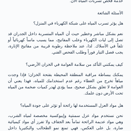
خدمة فحص تسربات المياه الآن.
الأسئلة الشائعة
هل يؤثر تسرب المياه على شبكة الكهرباء في المنزل؟
نعم بشكل مباشر وخطير حيث أن المياه المتسربة داخل الجدران قد
تصل إلى ليات الكهرباء وعلب المفاتيح، مما يسبب ماساً كهربائياً أو
تلفاً في الأسلاك. لذا، عند ملاحظة رطوبة قريبة من مفاتيح الإنارة،
يجب فصل التيار فوراً وطلب الفحص الفني.
كيف يمكنني التأكد من سلامة العوامة في الخزان الأرضي؟
يمكنك ببساطة مراقبة المنطقة المحيطة بفتحة الخزان؛ فإذا وجدت
مياهاً تخرج من الغطاء رغم عدم استخدامك للمياه، فهذا يعني أن
العوامة لا تغلق بشكل صحيح، مما يؤدي لهدر كميات ضخمة من المياه
تحت الأرض دون علمك.
هل مواد العزل المستخدمة لها رائحة أو تؤثر على جودة المياه؟
نحن نستخدم مواد عزل سمنتية وإيبوكسية مخصصة لمياه الشرب،
وهي مواد عديمة الرائحة تماماً بعد الجفاف ولا تفرز أي مواد كيميائية
ضارة، بل على العكس، فهي تمنع نمو الطحالب والبكتيريا داخل