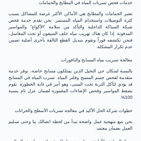
خدمات فحص تسربات المياه في المطابخ والحمامات
تعتبر الحمامات والمطابخ هي الأماكن الأكثر عرضة للمشاكل بسبب
كثرة التوصيلات واستخدام المياه المستمر. نحن نقدم خدمة فحص
شبكة السباكة الداخلية والتأكد من سلامة “الأكواع” والمواسير
المدفونة. إذا كان هناك تهريب مياه خلف السيفون أو تحت المغاسل،
فنحن نكتشفه فوراً ونقوم بتبديل القطع التالفة بأخرى أصلية تضمن
عدم تكرار المشكلة.
معالجة تسريب مياه المسابح والنافورات
بالنسبة لسكان حي النخيل الذين يمتلكون مسابح خاصة، نوفر خدمة
متقدمة لفحص جسم المسبح وفلتر المياه. تسرب المياه في المسابح
قد يؤدي لتآكل التربة تحت المبنى، وهو أمر في غاية الخطورة. نقوم
بضغط المواسير وفحص الإضاءات المغمورة لضمان عزل تام بنسبة
100%.
خطوات شركة الحل الأكيد في معالجة تسربات الأسطح والخزانات
نحن نتبع منهجية عمل واضحة تبدأ من لحظة اتصالك بنا وحتى تسليم
العمل بضمان معتمد: