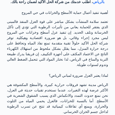
بالرياض
، اطلب خدمتك من شركة الحل الأكيد لضمان راحة بالك.
أهمية تنفيذ أعمال حماية الأسطح والخزانات في حي المروج
تعتمد سلامة المنشآت بشكل مباشر على قوة العزل المنفذ فالمبنى
الذي يفتقر للحماية يعاني من تأثيرات الرطوبة التي تؤدي إلى تآكل
الخرسانة وتلف الحديد. إن تنفيذ عزل أسطح وخزانات حي المروج
ليس مجرد إجراء وقائي، بل هو ضرورة اقتصادية وهيكلية. توفر
شركة الحل الأكيد حلولاً تقنية متقدمة تمنع نفاذ المياه وتحافظ على
درجة حرارة المنزل، مما يقلل بشكل ملحوظ من استهلاك الكهرباء
الناتج عن الاعتماد المكثف على أجهزة التكييف. إن فريقنا يدرك طبيعة
التربة والمناخ في الرياض، لذا نختار المواد التي تتحمل الضغط العالي
وتدوم لسنوات طويلة.
لماذا يعتبر العزل ضرورة لمباني الرياض؟
الرياض مدينة تشهد فروقات حرارية كبيرة، والأسطح المكشوفة هي
الأكثر عرضة لهذه التغيرات. عندما نستخدم تقنيات حديثة في العزل،
نحن نمنع حدوث التمدد والانكماش الذي يسبب الشقوق الشعرية في
الأسطح. أما بالنسبة للخزانات، فالعزل يحمي المياه من التلوث
والحرارة، ويمنع أي تفاعلات كيميائية قد تنتج عن تسرب الرطوبة
لداخل جسم الخزان الخرساني.