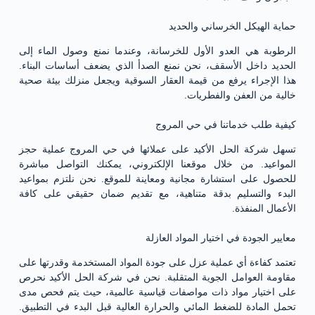
حماية الهيكل الخرساني والحديد
الرطوبة هي العدو الأول للخرسانة، وعندما نمنع وصول الماء إلى
الحديد داخل الأسقف، نحن نمنع الصدأ الذي يضعف أساسات البناء.
هذا الإجراء يرفع من قيمة العقار السوقية ويجعل منزلك بيئة صحية
خالية من العفن والفطريات.
كيفية طلب خدماتنا في حي المروج
تسهل شركة الحل الأكيد على عملائها في حي المروج عملية حجز
المواعيد. من خلال موقعنا الإلكتروني، يمكنك التواصل مباشرة
للحصول على استشارة مجانية ومعاينة للموقع. نحن نلتزم بمواعيد
البدء والتسليم بدقة متناهية، مع تقديم ضمان حقيقي على كافة
الأعمال المنفذة.
معايير الجودة في اختيار المواد العازلة
تعتمد كفاءة أي عملية عزل على جودة المواد المستخدمة وقدرتها على
مقاومة العوامل الجوية المتقلبة. نحن في شركة الحل الأكيد نحرص
على اختيار مواد ذات مواصفات قياسية عالمية، حيث يتم فحص مدى
تحمل المادة للضغط المائي والحرارة العالية قبل البدء في التطبيق.