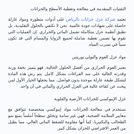
التقنيات المتقدمة في معالجة وتغطية الأسطح والخزانات
تعتمد
شركة عزل خزانات بالرياض
على أدوات متطورة ومواد عازلة
حاصلة على شهادات جودة عالمية. نحن لا نكتفي بالحلول التقليدية، بل
نطبق أنظمة عزل متكاملة تشمل المائي والحراري. إن العمليات التي
نقوم بها تضمن تغطية شاملة لجميع الزوايا والمسام التي قد تكون
سبباً في تسرب المياه.
مواد عزل الفوم والبولي يوريثين
يعتبر الفوم الحراري من أفضل الحلول الحالية، فهو يتميز بخفة وزنه
وقدرته العالية على سد الفراغات بشكل كامل. يتم رش هذه المادة
لتشكل طبقة عازلة موحدة بدون فواصل، مما يجعلها الخيار الأول لمن
يبحث عن كفاءة عالية في العزل الحراري والمائي في آن واحد.
عزل الإيبوكسي للخزانات الأرضية والعلوية
نستخدم في معالجة الخزانات مواد إيبوكسي متخصصة تتوافق مع
معايير السلامة الصحية، فهي غير سامة وتخلق سطحاً أملساً يمنع نمو
الطحالب والبكتيريا، كما أنها مقاومة للضغط المائي العالي، مما يطيل
من العمر الافتراضي للخزان بشكل كبير.