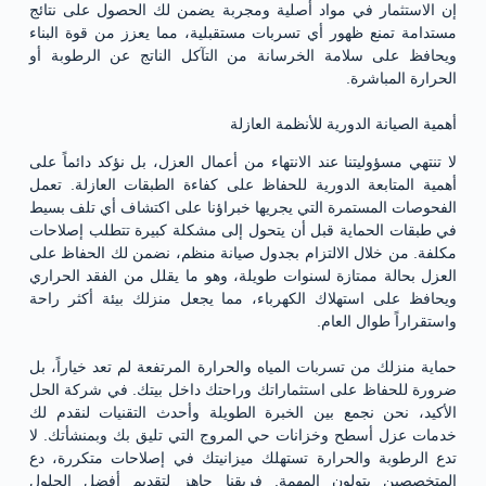
إن الاستثمار في مواد أصلية ومجربة يضمن لك الحصول على نتائج
مستدامة تمنع ظهور أي تسربات مستقبلية، مما يعزز من قوة البناء
ويحافظ على سلامة الخرسانة من التآكل الناتج عن الرطوبة أو
الحرارة المباشرة.
أهمية الصيانة الدورية للأنظمة العازلة
لا تنتهي مسؤوليتنا عند الانتهاء من أعمال العزل، بل نؤكد دائماً على
أهمية المتابعة الدورية للحفاظ على كفاءة الطبقات العازلة. تعمل
الفحوصات المستمرة التي يجريها خبراؤنا على اكتشاف أي تلف بسيط
في طبقات الحماية قبل أن يتحول إلى مشكلة كبيرة تتطلب إصلاحات
مكلفة. من خلال الالتزام بجدول صيانة منظم، نضمن لك الحفاظ على
العزل بحالة ممتازة لسنوات طويلة، وهو ما يقلل من الفقد الحراري
ويحافظ على استهلاك الكهرباء، مما يجعل منزلك بيئة أكثر راحة
واستقراراً طوال العام.
حماية منزلك من تسربات المياه والحرارة المرتفعة لم تعد خياراً، بل
ضرورة للحفاظ على استثماراتك وراحتك داخل بيتك. في شركة الحل
الأكيد، نحن نجمع بين الخبرة الطويلة وأحدث التقنيات لنقدم لك
خدمات عزل أسطح وخزانات حي المروج التي تليق بك وبمنشأتك. لا
تدع الرطوبة والحرارة تستهلك ميزانيتك في إصلاحات متكررة، دع
المتخصصين يتولون المهمة. فريقنا جاهز لتقديم أفضل الحلول