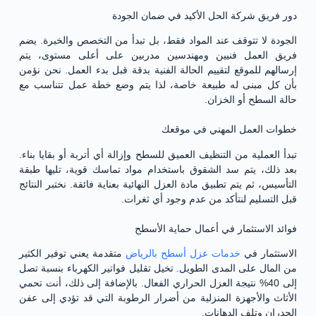
دور فريق شركة الحل الأكيد في ضمان الجودة
الجودة لا تتوقف عند المواد فقط، بل تبدأ من التخصص والخبرة. يضم
فريق العمل فنيين ومهندسين مدربين على أعلى مستوى، يتم
إرسالهم للموقع لتقييم الحالة الفنية بدقة قبل بدء العمل. نحن نؤمن
بأن كل مبنى له طبيعة خاصة، لذا يتم وضع خطة عمل تتناسب مع
حالة السطح أو الخزان.
خطوات العمل المهني في موقعك
تبدأ العملية من التنظيف العميق للسطح وإزالة أي أتربة أو بقايا بناء.
بعد ذلك، يتم سد الشقوق باستخدام مواد تماسك قوية، تليها طبقة
التأسيس، ثم يتم تطبيق مادة العزل النهائية بعناية فائقة. نختبر النتائج
قبل التسليم لنتأكد من عدم وجود أي ثغرات.
فوائد الاستثمار في أعمال حماية الأسطح
الاستثمار في
خدمات عزل أسطح بالرياض
متقدمة يعني توفير الكثير
من المال على المدى الطويل. تخيل تقليل فواتير الكهرباء بنسبة تصل
إلى 40% نتيجة العزل الحراري الفعال. بالإضافة إلى ذلك، أنت تحمي
الأثاث والأجهزة المنزلية من أضرار الرطوبة التي قد تؤدي إلى عفن
الجدران وتلف الدهانات.