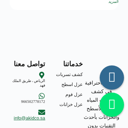
المزيد
خدماتنا
تواصل معنا
كشف تسربات
الرياض ، طريق الملك
خدمات احترافية
عزل اسطح
فهد
في كشف
عزل فوم
تسربات المياه
966502778172
عزل خزانات
وعزل الأسطح
والخزانات بأحدث
info@akidco.sa
التقنيات بدون