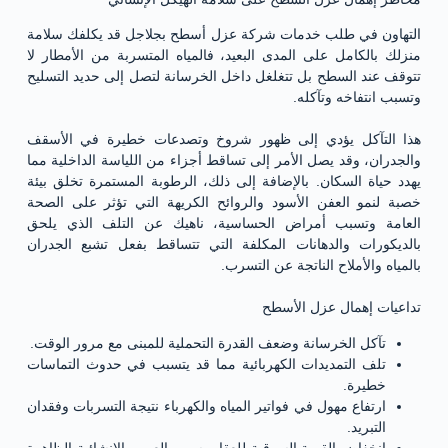
التهاون في طلب خدمات شركة عزل أسطح بجلاجل قد يكلفك سلامة
منزلك بالكامل على المدى البعيد، فالمياه المتسربة من الأمطار لا
تتوقف عند السطح بل تتغلغل داخل الخرسانة لتصل إلى حديد التسليح
وتسبب انتفاخه وتآكله.
هذا التآكل يؤدي إلى ظهور شروخ وتصدعات خطيرة في الأسقف
والجدران، وقد يصل الأمر إلى تساقط أجزاء من اللياسة الداخلية مما
يهدد حياة السكان. بالإضافة إلى ذلك، الرطوبة المستمرة تخلق بيئة
خصبة لنمو العفن الأسود والروائح الكريهة التي تؤثر على الصحة
العامة وتسبب أمراض الحساسية، ناهيك عن التلف الذي يلحق
بالديكورات والدهانات المكلفة التي تتساقط بفعل تشبع الجدران
بالمياه والأملاح الناتجة عن التسرب.
تداعيات إهمال عزل الأسطح
تآكل الخرسانة وضعف القدرة التحملية للمبنى مع مرور الوقت.
تلف التمديدات الكهربائية مما قد يتسبب في حدوث التماسات
خطيرة.
ارتفاع مهول في فواتير المياه والكهرباء نتيجة التسربات وفقدان
التبريد.
انخفاض القيمة السوقية للعقار بسبب العيوب الإنشائية الظاهرة