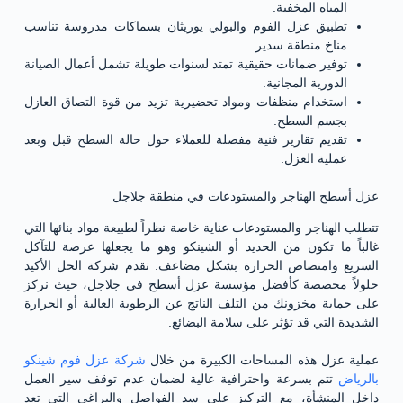
المياه المخفية.
تطبيق عزل الفوم والبولي يوريثان بسماكات مدروسة تناسب
مناخ منطقة سدير.
توفير ضمانات حقيقية تمتد لسنوات طويلة تشمل أعمال الصيانة
الدورية المجانية.
استخدام منظفات ومواد تحضيرية تزيد من قوة التصاق العازل
بجسم السطح.
تقديم تقارير فنية مفصلة للعملاء حول حالة السطح قبل وبعد
عملية العزل.
عزل أسطح الهناجر والمستودعات في منطقة جلاجل
تتطلب الهناجر والمستودعات عناية خاصة نظراً لطبيعة مواد بنائها التي
غالباً ما تكون من الحديد أو الشينكو وهو ما يجعلها عرضة للتآكل
السريع وامتصاص الحرارة بشكل مضاعف. تقدم شركة الحل الأكيد
حلولاً مخصصة كأفضل مؤسسة عزل أسطح في جلاجل، حيث نركز
على حماية مخزونك من التلف الناتج عن الرطوبة العالية أو الحرارة
الشديدة التي قد تؤثر على سلامة البضائع.
عملية عزل هذه المساحات الكبيرة من خلال
شركة عزل فوم شينكو
بالرياض
تتم بسرعة واحترافية عالية لضمان عدم توقف سير العمل
داخل المنشأة، مع التركيز على سد الفواصل والبراغي التي تعد