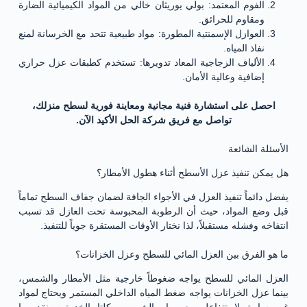
الفوم المعتمد: بولي يوريثان خالي من المواد الكيميائية الضارة
ومقاوم للحرائق.
العوازل الإسمنتية المطورة: مواد طبيعية تتحد مع الخرسانة لمنع
نفاذ المياه.
الألياف الزجاجية المعاد تدويرها: تستخدم كطبقات عزل حراري
إضافية وعالية الأمان.
احصل على استشارة فنية مجانية ومعاينة فورية لسطح منزلك،
تواصل مع فريق شركة الحل الأكيد الآن.
الأسئلة الشائعة
هل يمكن تنفيذ عزل الأسطح أثناء هطول الأمطار؟
يفضل دائماً تنفيذ العزل في الأجواء الجافة لضمان جفاف السطح تماماً
قبل وضع المواد، حيث أن الرطوبة المحبوسة تحت العازل قد تسبب
انتفاخه وفشله مستقبلاً، لذا نختار الأوقات المستقرة جوياً للتنفيذ.
ما هو الفرق بين العزل المائي للسطح وعزل الخزانات؟
العزل المائي للسطح يواجه ضغوطاً خارجية مثل الأمطار والشمس،
بينما عزل الخزانات يواجه ضغط المياه الداخلي المستمر ويحتاج لمواد