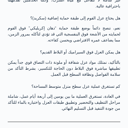
غير سامة لا تتفاعل مع مياه الشرب، وكلتا الخدمتين نقدمهما
باحترافية عالية.
هل يحتاج عزل الفوم إلى طبقة حماية إضافية (سكريد)؟
نعم، ننصح دائماً بوضع طبقة حماية “دهان إكريليكي” فوق الفوم
لحمايته من الأشعة فوق البنفسجية التي قد تؤدي لتآكله بمرور الزمن،
مما يضاعف عمره الافتراضي ويحسن كفاءته.
هل يمكن العزل فوق السيراميك أو البلاط القديم؟
بالتأكيد، نمتلك مواد عزل شفافة أو ملونة ذات التصاق قوي جداً يمكن
تطبيقها مباشرة فوق البلاط دون الحاجة للتكسير، بشرط التأكد من
سلامة الفواصل ونظافة السطح قبل العمل.
كم تستغرق عملية عزل سطح منزل متوسط المساحة؟
في العادة، تستغرق العملية ما بين يومين إلى أربعة أيام عمل، شاملة
مراحل التنظيف والتحضير وتطبيق طبقات العزل واختباره بالماء للتأكد
من جودة التنفيذ قبل التسليم النهائي.