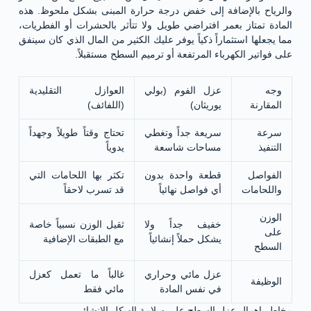
والرياح بالإضافة إلى خفض درجة حرارة المبنى بشكل ملحوظ. هذه
المادة تمتاز بعمر افتراضي طويل ولا تتأثر بالحشرات أو الفطريات،
مما يجعلها استثماراً ذكياً يوفر عليك الكثير من المال الذي كان سينفق
على فواتير الكهرباء المرتفعة أو ترميم السطح مستقبلاً.
وجه
عزل الفوم (بولي
العوازل التقليدية
المقارنة
يوريثان)
(اللفائف)
سرعة
سريعة جداً وتغطي
تحتاج وقتاً طويلاً وجهداً
التنفيذ
مساحات شاسعة
يدوياً
الفواصل
قطعة واحدة بدون
تكثر بها اللحامات التي
واللحامات
أي فواصل نهائياً
قد تسرب لاحقاً
الوزن
خفيف جداً ولا
ثقيل الوزن نسبياً خاصة
على
يشكل حملاً إنشائياً
مع الطبقات الإضافية
السطح
عزل مائي وحراري
غالباً ما تعمل كعزل
الوظيفة
في نفس المادة
مائي فقط
مخاطر إهمال عزل السطح على سلامة الهيكل الإنشائي