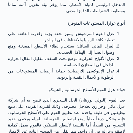
المدخل الرئيسي لمياه الأمطار، مما يوفر بيئة تخزين آمنة تماماً
ومطابقة لاشتراطات الدفاع المدني.
أنواع عوازل المستودعات المتوفرة
عزل الفوم المرشوش: يتميز بخفة وزنه وقدرته الفائقة على
تغطية كافة الزوايا والانحناءات في الهناجر.
العزل المائي السائل: يستخدم لطلاء الأسطح المعدنية ومنع
وصول الصدأ إلى الهياكل الحديدية.
عزل الألواح الحرارية: توضع تحت السقف لتقليل انتقال الحرارة
للداخل في المخازن الحساسة.
عزل الإيبوكسي للأرضيات: حماية أرضيات المستودعات من
الرطوبة والأحمال الثقيلة والزيوت.
فوائد عزل الفوم للأسطح الخرسانية والشينكو
يعد الفوم (البولي يوريثان) الحل السحري الذي تنصح به أي شركة
عزل مائي وحراري بجلاجل محترفة، وذلك لقدرته الفريدة على دمج
وظيفتين في طبقة واحدة. عند تطبيق الفوم على الأسطح الخرسانية،
فإنه يشكل درعاً صلباً يمنع امتصاص الخرسانة للمياه ويحمي حديد
التسليح من الصدأ، أما بالنسبة لأسطح الشينكو، فالفوم يعمل كمادة
لاصقة وعازلة في آن واحد، مما يقلل من الضجيج الناتج عن الأمطار