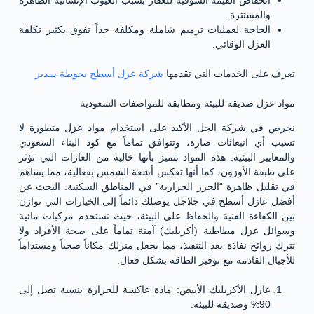
والمستترة.
الحاجة لعمليات ترميم شاملة ومكلفة جداً تفوق بكثير تكلفة
العزل الوقائي.
تعرف على الخدمات التي تقدمها
شركة عزل أسطح بحوطة سدير
مواد عزل صديقة للبيئة ومطابقة للمواصفات السعودية
نحرص في شركة الحل الأكيد على استخدام مواد عزل متطورة لا
تسبب أي انبعاثات ضارة، وتتوافق تماماً مع كود البناء السعودي
والمعايير البيئية. هذه المواد تتميز بأنها خالية من الغازات التي تؤثر
على طبقة الأوزون، كما أنها تعكس أشعة الشمس بفعالية، مما يساهم
في تقليل ظاهرة “الجزر الحرارية” في المناطق السكنية. البحث عن
أفضل عازل أسطح في جلاجل يوصلك دائماً إلى الخيارات التي توازن
بين الكفاءة الفنية والحفاظ على البيئة، حيث نستخدم مركبات مائية
وسوائل عزل مطاطية (أكريليك) آمنة تماماً على صحة الأفراد ولا
تترك روائح نفاذة بعد التنفيذ، مما يجعل منزلك مكاناً صحياً ومستداماً
للأجيال القادمة مع توفير الطاقة بشكل فعال.
عازل الأكريليك الأبيض: مادة عاكسة للحرارة بنسبة تصل إلى
90% وصديقة للبيئة.