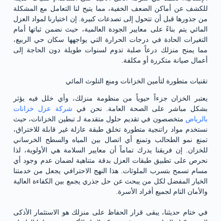
للكشف عن أماكن الضعف الخفية، مما يتيح لنا التعامل مع المشكلة
من جذورها قبل أن تتحول إلى تصدعات كبيرة. إن اختيارنا لمواد العزل
المائي يتم بناءً على معايير الجودة العالمية، حيث نضمن ثباتها أمام
التغيرات الحادة في درجات الحرارة التي يواجهها سكان حي الربيع،
مما يمنح منزلك درعاً صلبة تدوم لسنوات طويلة دون الحاجة إلى
أعمال صيانة متكررة أو مكلفة.
تقنيات متطورة لتأمين الخزانات ومنع التلوث المائي
يعتبر الخزان جزءاً حيوياً من منظومة منزلك، وأي خلل فيه يؤثر
بشكل مباشر على الصحة العامة. نحن في
شركة عزل خزانات
بالرياض
متخصصون في تقديم حلول متقدمة لـ تبطين الخزانات، حيث
نستخدم مواد راتنجية متطورة تخلق طبقة عازلة غير قابلة للاختراق،
تمنع نمو الطحالب وتمنع أي اتصال بين المياه والسطح الخرساني
للخزان. إن فريقنا يدرك تماماً أن معايير السلامة هي الأولوية، لذا
نحرص على تطبيق طبقات العزل بدقة متناهية لضمان عدم وجود أي
مسام تسمح بتسرب الملوثات. هذا النهج الاحترافي يجعل من خدمتنا
الخيار المفضل لكل من يبحث عن حل جذري يجمع بين الكفاءة العالية
والأمان التام لجميع أفراد الأسرة.
في ختام حديثنا، يبقى قرار الحفاظ على منزلك هو الاستثمار الأذكى