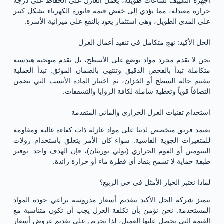
أجهزة التكييف لساعات طويلة، يعمل العازل على الحفاظ على درجة
حرارة معتدلة، مما يؤدي إلى خفض قيمة فاتورة الكهرباء بشكل كبير
على المدى الطويل، وهي استثمار يعود بالنفع على ميزانية الأسرة.
الحل الأكيد: نهج متكامل في تنفيذ أعمال العزل
نحن لا نقدم مجرد مواد توضع على الأسطح، بل نقدم منهجية هندسية
متكاملة تبدأ بالفحص الدقيق وتنتهي بالضمان الموثق. تبدأ العملية
بتقييم حالة السطح أو الخزان، ثم اختيار المادة الأنسب التي تضمن
التصاقاً قوياً وتغطية شاملة لكافة الزوايا والتشققات.
استخدام تقنيات العزل الحراري والمائي المتقدمة
يعتمد فريق متخصص لدينا على مواد عازلة ذات كفاءة عالية ومقاومة
للمتغيرات الجوية القاسية. سواء كان الأمر يتعلق باستخدام رولات
البيتومين أو الفوم الحراري (بولي يوريثان)، فإن الهدف واحد: توفير
طبقة حماية لا تسمح بنفاذ أي قطرة ماء أو حرارة زائدة.
لماذا نعتبر الخيار الأمثل في حي الربيع؟
تتميز شركة الحل الأكيد بتقديم أسعار مدروسة تراعي جودة المواد
المستخدمة. نحن نؤمن بأن تكلفة العزل يجب أن تكون متناسبة مع
القيمة التي يحصل عليها العميل، لذا نحرص على تقديم عروض أسعار