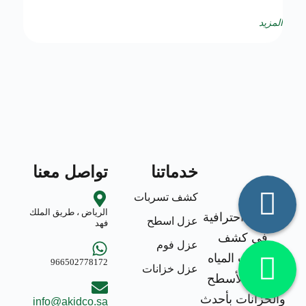
المزيد
خدماتنا
تواصل معنا
كشف تسربات
الرياض ، طريق الملك
خدمات احترافية
عزل اسطح
فهد
في كشف
عزل فوم
تسربات المياه
966502778172
عزل خزانات
وعزل الأسطح
والخزانات بأحدث
info@akidco.sa