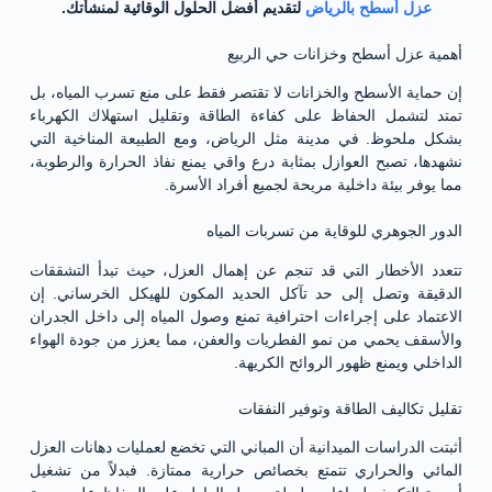
عزل أسطح بالرياض
لتقديم أفضل الحلول الوقائية لمنشأتك.
أهمية عزل أسطح وخزانات حي الربيع
إن حماية الأسطح والخزانات لا تقتصر فقط على منع تسرب المياه، بل
تمتد لتشمل الحفاظ على كفاءة الطاقة وتقليل استهلاك الكهرباء
بشكل ملحوظ. في مدينة مثل الرياض، ومع الطبيعة المناخية التي
نشهدها، تصبح العوازل بمثابة درع واقي يمنع نفاذ الحرارة والرطوبة،
مما يوفر بيئة داخلية مريحة لجميع أفراد الأسرة.
الدور الجوهري للوقاية من تسربات المياه
تتعدد الأخطار التي قد تنجم عن إهمال العزل، حيث تبدأ التشققات
الدقيقة وتصل إلى حد تآكل الحديد المكون للهيكل الخرساني. إن
الاعتماد على إجراءات احترافية تمنع وصول المياه إلى داخل الجدران
والأسقف يحمي من نمو الفطريات والعفن، مما يعزز من جودة الهواء
الداخلي ويمنع ظهور الروائح الكريهة.
تقليل تكاليف الطاقة وتوفير النفقات
أثبتت الدراسات الميدانية أن المباني التي تخضع لعمليات دهانات العزل
المائي والحراري تتمتع بخصائص حرارية ممتازة. فبدلاً من تشغيل