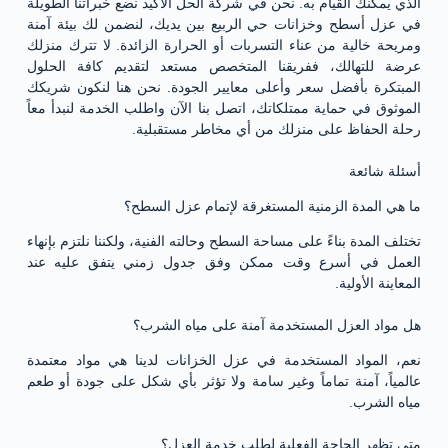
الذي يمكنك القيام به. نحن في شركة الحل الأكيد نضع خبراتنا الطويلة
في عزل أسطح وخزانات حي الربيع بين يديك، لنضمن لك بيئة آمنة
ومريحة خالية من عناء التسربات أو الحرارة الزائدة. لا تترك منزلك
عرضة للتهالك، ففريقنا المتخصص مستعد لتقديم كافة الحلول
المبتكرة بأفضل سعر وأعلى معايير الجودة. نحن هنا لنكون شريكك
الموثوق في حماية ممتلكاتك، اتصل بنا الآن واطلب الخدمة لنبدأ معاً
رحلة الحفاظ على منزلك من أي مخاطر مستقبلية.
أسئلة شائعة
ما هي المدة الزمنية المستغرقة لإتمام عزل السطح؟
تختلف المدة بناءً على مساحة السطح وحالته الفنية، ولكننا نلتزم بإنهاء
العمل في أسرع وقت ممكن وفق جدول زمني يتفق عليه عند
المعاينة الأولية.
هل مواد العزل المستخدمة آمنة على مياه الشرب؟
نعم، المواد المستخدمة في عزل الخزانات لدينا هي مواد معتمدة
عالمياً، آمنة تماماً وغير سامة ولا تؤثر بأي شكل على جودة أو طعم
مياه الشرب.
متى تظهر الحاجة الفعلية لطلب خدمة العزل؟