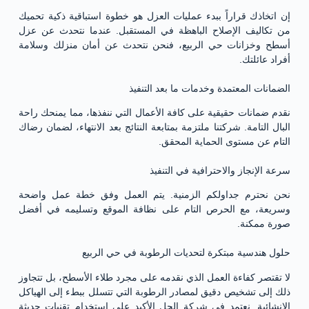
إن اتخاذك قراراً ببدء عمليات العزل هو خطوة استباقية ذكية تحميك
من تكاليف الإصلاح الباهظة في المستقبل. عندما نتحدث عن عزل
أسطح وخزانات حي الربيع، فنحن نتحدث عن أمان منزلك وسلامة
أفراد عائلتك.
الضمانات المعتمدة وخدمات ما بعد التنفيذ
نقدم ضمانات حقيقية على كافة الأعمال التي ننفذها، مما يمنحك راحة
البال التامة. شركتنا ملتزمة بمتابعة النتائج بعد الانتهاء، لضمان رضاك
التام عن مستوى الحماية المحقق.
سرعة الإنجاز والاحترافية في التنفيذ
نحن نحترم جداولكم الزمنية. يتم العمل وفق خطة عمل واضحة
وسريعة، مع الحرص التام على نظافة الموقع وتسليمه في أفضل
صورة ممكنة.
حلول هندسية مبتكرة لتحديات الرطوبة في حي الربيع
لا تقتصر كفاءة العمل الذي نقدمه على مجرد طلاء الأسطح، بل تتجاوز
ذلك إلى تشخيص دقيق لمصادر الرطوبة التي تتسلل ببطء إلى الهياكل
الإنشائية. نعتمد في شركة الحل الأكيد على استخدام تقنيات حديثة