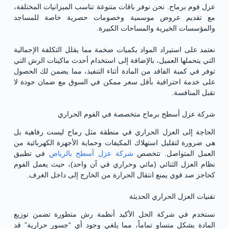
عزل فوم برماح. نحن نوفر باقات متنوعة تناسب الميزانيات المختلفة،
مع تقديم عروض موسمية وخصومات حصرية خاصة للمساجد
والمؤسسات الخيرية والمساحات الكبيرة.
نعتمد على استيراد المواد بكميات ضخمة مما يقلل التكلفة الإجمالية
التي يتحملها العميل، بالإضافة إلى استخدام أحدث ماكينات الرش التي
توفر في كمية الفاقد من المادة أثناء التنفيذ، مما يضمن لك الحصول
على خدمة احترافية بأقل سعر ممكن في السوق مع ضمان جودة لا
تقبل المنافسة.
شركة عزل أسطح برماح متخصصة في الفوم الحراري
الحاجة إلى العزل الحراري في منطقة مثل رماح ليست رفاهية بل
هي ضرورة لتقليل استهلاك المكيفات وحماية الأجهزة الكهربائية من
العمل المتواصل. تتخصص
شركة عزل أسطح بالرياض
في تطبيق
نظام العزل الثنائي (مائي وحراري في آن واحد)، حيث يعمل الفوم
كحاجز صد قوي يمنع انتقال الحرارة من الخارج إلى داخل الغرف.
تقنيات العزل الحراري الحديثة
نستخدم في شركة الحل الأكيد أنظمة رش متطورة تضمن توزيع
المادة بشكل متساوٍ تماماً، مما يلغي وجود أي “جسور حرارية” قد