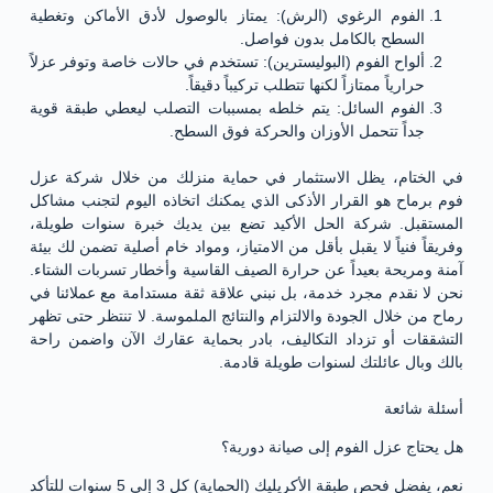
الفوم الرغوي (الرش): يمتاز بالوصول لأدق الأماكن وتغطية
السطح بالكامل بدون فواصل.
ألواح الفوم (البوليسترين): تستخدم في حالات خاصة وتوفر عزلاً
حرارياً ممتازاً لكنها تتطلب تركيباً دقيقاً.
الفوم السائل: يتم خلطه بمسببات التصلب ليعطي طبقة قوية
جداً تتحمل الأوزان والحركة فوق السطح.
في الختام، يظل الاستثمار في حماية منزلك من خلال شركة عزل
فوم برماح هو القرار الأذكى الذي يمكنك اتخاذه اليوم لتجنب مشاكل
المستقبل. شركة الحل الأكيد تضع بين يديك خبرة سنوات طويلة،
وفريقاً فنياً لا يقبل بأقل من الامتياز، ومواد خام أصلية تضمن لك بيئة
آمنة ومريحة بعيداً عن حرارة الصيف القاسية وأخطار تسربات الشتاء.
نحن لا نقدم مجرد خدمة، بل نبني علاقة ثقة مستدامة مع عملائنا في
رماح من خلال الجودة والالتزام والنتائج الملموسة. لا تنتظر حتى تظهر
التشققات أو تزداد التكاليف، بادر بحماية عقارك الآن واضمن راحة
بالك وبال عائلتك لسنوات طويلة قادمة.
أسئلة شائعة
هل يحتاج عزل الفوم إلى صيانة دورية؟
نعم، يفضل فحص طبقة الأكريليك (الحماية) كل 3 إلى 5 سنوات للتأكد