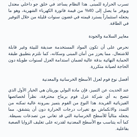
تسرب الحرارة للمبنى. هذا النظام يساعد في خلق جو داخلي معتدل
ويوفر ما يصل إلى 40% من قيمة فاتورة الكهرباء الشهرية، وهو ما
يجعله استثماراً يسترد قيمته في غضون سنوات قليلة من خلال التوفير
في الطاقة.
معايير السلامة والجودة
نحرص على أن تكون المواد المستخدمة صديقة للبيئة وغير قابلة
للاشتعال، مما يعزز من أمان المبنى وسكانه، كما نلتزم بتطبيق طبقة
الحماية النهائية بدقة عالية لضمان استدامة العزل لسنوات طويلة دون
الحاجة لصيانة متكررة.
أفضل نوع فوم لعزل الأسطح الخرسانية والمعدنية
عند الحديث عن التميز، فإن مادة البولي يوريثان هي الخيار الأول الذي
تنصح به أي شركة عزل فوم برماح محترفة، نظراً لخصائصها
الفيزيائية الفريدة. هذا النوع من الفوم يتميز بمرونة عالية تمكنه من
التمدد والانكماش مع تغيرات درجات الحرارة دون أن يتشقق، مما
يجعله مثالياً للأسطح الخرسانية التي قد تعاني من تصدعات بسيطة.
كما أنه يتناسب مع الأسطح المعدنية لقدرته على تغليف الزوايا الصعبة
بفاعلية.