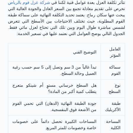
تتأثر تكلفة العزل بعدة عوامل فنية لكننا في
شركة عزل فوم بالرياض
نحرص على تقديم معادلة تجمع بين السعر العادل والجودة العالية التي
يبحث عنها سكان رماح. يعتمد تحديد التكلفة النهائية على سماكة طبقة
الفوم المطلوبة، حيث تختلف الاحتياجات بين الأسطح التي تتعرض
لشمس مباشرة طوال اليوم وبين تلك التي تحتاج لعزل مائي فقط.
الجدول التالي يوضح العوامل التي نعتمد عليها في تسعير الخدمة:
العامل
التوضيح الفني
المؤثر
سماكة
تبدأ غالباً من 3 سم وتصل إلى 5 سم حسب رغبة
الفوم
العميل وحالة السطح.
نوع
هل السطح خرساني مستوٍ أم شينكو متعرج
السطح
يتطلب كمية أكبر من المادة؟
طبقة
جودة الطبقة النهائية (الدهان) التي تحمي الفوم
الأكريليك
من الأشعة فوق البنفسجية.
المساحة
المساحات الكبيرة تحصل دائماً على خصومات
الكلية
خاصة وخصومات للمتر المربع.