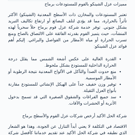
مميزات عزل الشينكو بالفوم للمستودعات برماح
تعتبر المستودعات والمخازن ذات الأسطح المعدنية (الشينكو) الأكثر
تأثراً بالحرارة، مما قد يؤدي لتلف البضائع أو ارتفاع تكاليف التبريد
بشكل جنوني. توفر خدمة شركة عزل فوم برماح حلاً سحرياً لهذه
المنشآت، حيث يتميز الفوم بقدرته الفائقة على الالتصاق بالصاج ومنع
تسرب الحرارة أو مياه الأمطار من الفواصل والبراغي. إليكم أهم
فوائد عزل الشينكو:
القدرة العالية على عكس أشعة الشمس مما يقلل درجة
الحرارة الداخلية للمستودع بشكل ملحوظ.
منع حدوث الصدأ والتآكل في الألواح المعدنية نتيجة الرطوبة أو
الأمطار الموسمية.
توفير وزن خفيف جداً على الهيكل الإنشائي للمستودع مقارنة
بأنواع العزل الثقيلة.
سد جميع الفراغات والشقوق الصغيرة التي قد تسمح بدخول
الأتربة أو الحشرات والآفات.
شركة الحل الأكيد أرخص شركات عزل الفوم والأسطح برماح
الاقتصاد في التكلفة لا يعني أبداً التنازل عن الجودة، وهذا هو الشعار
الذي نطبقه في شركة الحل الأكيد عند تقديم خدماتنا كأفضل شركة