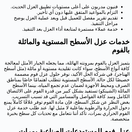
فنيون مدربون على أعلى مستويات تطبيق العزل الحديث.
التزام بالمواعيد المتفق عليها دون أي تأخير.
تقديم تقرير مفصل للعميل قبل وبعد عملية العزل يوضح
مراحل التنفيذ.
خدمة عملاء مستمرة لمتابعة أداء العزل بعد التنفيذ.
خدمات عزل الأسطح المستوية والمائلة
بالفوم
يتميز العزل بالفوم بمرونته الهائلة، مما يجعله الخيار الأمثل لمعالجة
كافة أنواع الأسطح، سواء كانت تقليدية مستوية أو مائلة (مثل أسطح
الهناجر). في شركة الحل الأكيد، نوفر حلول عزل فوم مصممة
خصيصًا لكل حالة. الأسطح المستوية تتطلب اهتمامًا خاصًا بمناطق
الصرف ومحيط الأجهزة لضمان عدم تجمع المياه، بينما الأسطح
المائلة (الشينكو) تستفيد بشكل كبير من قدرة الفوم على الالتصاق
الكامل وسد كافة الفواصل والمسامير التي قد تسبب التسريب.
بغض النظر عن شكل السطح، فإن مادة الفوم توفر غلافًا كاملاً يمنع
دخول الحرارة والرطوبة بفاعلية لا مثيل لها. عند طلب خدمة عزل
الفوم الحراري بمرات، تأكد أننا نتعامل مع تحديات كل سطح بخبرة
متخصصة.
عزل فوم للمستودعات الصناعية بمرات