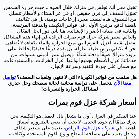
تخيل معي أنك تجلس في منزلك خلال الصيف، حيث حرارة الشمس
تحوّل السقف إلى فرن حقيقي، أو في عز الشتاء والأمطار تتسلل
من الشقوق. هذه ليست مجرد إزعاجات يومية، بل هي تكاليف
باهظة تُدفع مرتين: الأولى في فواتير التكييف والتدفئة المرتفعة،
والثانية في صيانة الأضرار الإنشائية. هنا يأتي دور الحل الفعّال
والدائم. تعتبر شركة عزل فوم بمرات الرائدة في إنهاء هذه المشاكل
بفضل تقنية العزل بالفوم التي تمنع الحرارة والماء بكفاءة لا تُضاهى.
نحن لا نكتفي برش طبقة عازلة، بل نقدم درعًا حقيقيًا يحافظ على
برودة منزلك صيفًا ودفئه شتاءً، ويطيل عمر المبنى لسنوات. من
خدماتنا: عزل الأسطح بجميع أنواعها، عزل الخزانات، والمستودعات،
مع ضمان على جودة التنفيذ وسرعة الإنجاز.
هل سئمت من فواتير الكهرباء التي لا تنتهي وتلفيات السقف؟
تواصل
معنا الآن
لتحصل على دراسة مجانية لحالة سطحك وحل جذري
لمشاكل الحرارة والتسربات!
أسعار شركة عزل فوم بمرات
عند التفكير في العزل، أول ما يشغل بال العميل هو التكلفة. نحن
ندرك تمامًا أن جودة الخدمة لا يجب أن تعني بالضرورة أسعارًا
باهظة. في
شركة عزل فوم بالرياض
، نعتمد على تسعير شفاف
وعادل يعتمد على مساحة السطح ونوع الفوم المستخدم وكثافته،