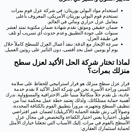
استخدام مواد البولي يوريثان: في شركة عزل فوم بمرات
نستخدم فوم البولي يوريثان الأمريكي، المعروف بأعلى
معامل عزل حراري ومائي في العالم.
ضمان حقيقي وموثق: نقدم شهادة ضمان مكتوبة تمتد لعشر
سنوات على جودة التطبيق وعدم حدوث أي تسريب أو تلف
في طبقة العزل.
سرعة الإنجاز مع الدقة: ننفذ أعمال العزل للسطح كاملاً خلال
يوم أو يومين عمل بحد أقصى، دون التأثير على روتين العميل.
لماذا تختار شركة الحل الأكيد لعزل سطح
منزلك بمرات؟
قرار عزل سطح منزلك هو قرار استراتيجي للحفاظ على سلامة
المبنى وراحة الأسرة. نحن في شركة الحل الأكيد لا نقدم خدمة
عادية، بل نقدم حلاً متكاملاً مبنياً على الاحترافية والمسؤولية. ندرك
أهمية حماية ممتلكاتك، ولذلك نعتمد خطة عمل محكمة تبدأ من
تنظيف السطح وتجهيزه، مروراً بتطبيق الفوم بالكثافة المحددة،
وصولاً إلى رش طبقة الحماية (الأكريليك) لضمان عمر افتراضي
طويل. اختيارنا يعني اختيار الكفاءة والتخصص في مجال عزل
الأسطح بالفوم في مرات. إليك الأسباب التي تجعلنا خيارك الأمثل
لحماية استثمارك العقاري: