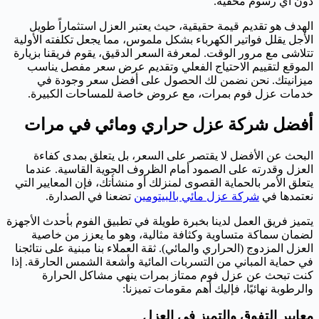
دون أي رسوم مخفية.
الهدف هو تقديم قيمة حقيقية، حيث يعتبر العزل استثماراً طويل
الأجل يقلل فواتير الكهرباء بشكل ملموس، مما يجعل تكلفته الأولية
تتلاشى مع مرور الوقت. لمعرفة السعر الدقيق، يقوم فريقنا بزيارة
الموقع لتقييم الاحتياج الفعلي وتقديم عرض سعر مفصل يناسب
ميزانيتك. نحن نضمن لك الحصول على أفضل سعر وجودة في
خدمات عزل فوم بمرات، مع عروض خاصة للمساحات الكبيرة.
أفضل شركة عزل حراري ومائي في مرات
البحث عن الأفضل لا يقتصر على السعر، بل يتعلق بمدى كفاءة
العزل وقدرته على الصمود أمام الظروف الجوية القاسية. عندما
يتعلق الأمر بالحماية القصوى لمنزلك أو منشأتك، فإن المعايير التي
نعتمدها في
شركة عزل مائي بالبيتومين
تضعنا في الصدارة.
يتميز فريق العمل لدينا بخبرة طويلة في تطبيق الفوم بأحدث الأجهزة
لضمان سماكة متساوية وكثافة مثالية، وهو ما يعزز من خاصية
العزل المزدوج (الحراري والمائي). ثقة العملاء بنا مبنية على نتائجنا
في حماية المباني من التسربات المائية وأشعة الشمس الحارقة. إذا
كنت تبحث عن عزل فوم ممتاز بمرات ينهي مشاكل الحرارة
والرطوبة نهائيًا، فإليك أهم مقومات تميزنا:
معايير التفوق والتميز في العزل