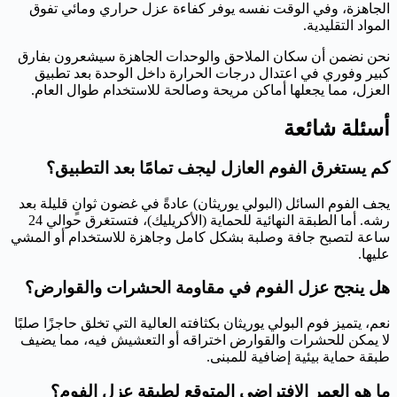
الجاهزة، وفي الوقت نفسه يوفر كفاءة عزل حراري ومائي تفوق
المواد التقليدية.
نحن نضمن أن سكان الملاحق والوحدات الجاهزة سيشعرون بفارق
كبير وفوري في اعتدال درجات الحرارة داخل الوحدة بعد تطبيق
العزل، مما يجعلها أماكن مريحة وصالحة للاستخدام طوال العام.
أسئلة شائعة
كم يستغرق الفوم العازل ليجف تمامًا بعد التطبيق؟
يجف الفوم السائل (البولي يوريثان) عادةً في غضون ثوانٍ قليلة بعد
رشه. أما الطبقة النهائية للحماية (الأكريليك)، فتستغرق حوالي 24
ساعة لتصبح جافة وصلبة بشكل كامل وجاهزة للاستخدام أو المشي
عليها.
هل ينجح عزل الفوم في مقاومة الحشرات والقوارض؟
نعم، يتميز فوم البولي يوريثان بكثافته العالية التي تخلق حاجزًا صلبًا
لا يمكن للحشرات والقوارض اختراقه أو التعشيش فيه، مما يضيف
طبقة حماية بيئية إضافية للمبنى.
ما هو العمر الافتراضي المتوقع لطبقة عزل الفوم؟