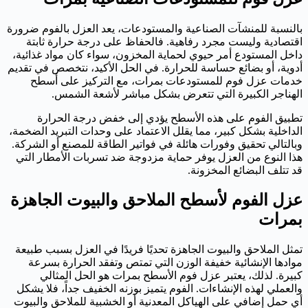
بالنسبة للمنشآت الصناعية والمستودعات، يعد العزل بالفوم ضرورة
اقتصادية وليست مجرد رفاهية. فالحفاظ على درجة حرارة ثابتة
داخل المستودع أمر حيوي لحماية المخزون، سواء كان مواد غذائية،
أدوية، أو بضائع حساسة للحرارة. في الحل الأكيد، نتخصص في تقديم
خدمات عزل فوم للمستودعات بمرات، مع التركيز على أسطح
الهناجر الكبيرة التي تتعرض بشكل مباشر لأشعة الشمس.
تطبيق الفوم على هذه الأسطح يؤدي إلى خفض درجة الحرارة
الداخلية بشكل كبير، مما يقلل الاعتماد على وحدات التبريد الضخمة،
وبالتالي تحقيق وفورات هائلة في فواتير الطاقة للمصنع أو الشركة.
هذا النوع من العزل يوفر حماية مزدوجة ضد تسربات الأمطار التي
قد تتلف البضائع المخزونة.
عزل الفوم لأسطح الملاحق والبيوت الجاهزة
بمرات
تمثل الملاحق والبيوت الجاهزة تحديًا فريدًا في العزل بسبب طبيعة
موادها الإنشائية خفيفة الوزن التي تمتص وتفقد الحرارة بسرعة
كبيرة. لذلك، يعتبر عزل فوم الأسطح بمرات هو الحل المثالي
والعملي لهذه الإنشاءات. الفوم يتميز بوزنه الخفيف جداً، فلا يشكل
أي حمل إضافي على الهياكل المعدنية أو الخشبية للملاحق والبيوت