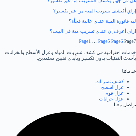
هل في جهاز يكشف التسريب من غير تكسير؟
إزاي أكتشف تسريب المية من غير تكسير؟
ليه فاتورة المية عندي عالية فجأة؟
ازاي أعرف إن عندي تسريب مية في البيت؟
Page
1
…
Page
5
Page
6
Page
7
خدمات احترافية في كشف تسربات المياه وعزل الأسطح والخزانات
بأحدث التقنيات بدون تكسير وبأيدي فنيين معتمدين.
خدماتنا
كشف تسربات
عزل اسطح
عزل فوم
عزل خزانات
تواصل معنا