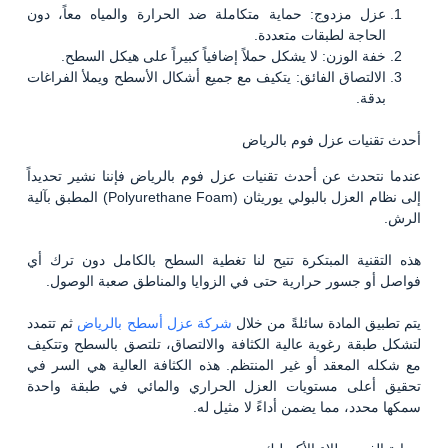
عزل مزدوج: حماية متكاملة ضد الحرارة والمياه معاً، دون
الحاجة لطبقات متعددة.
خفة الوزن: لا يشكل حملاً إضافياً كبيراً على هيكل السطح.
الالتصاق الفائق: يتكيف مع جميع أشكال الأسطح ويملأ الفراغات
بدقة.
أحدث تقنيات عزل فوم بالرياض
عندما نتحدث عن أحدث تقنيات عزل فوم بالرياض فإننا نشير تحديداً
إلى نظام العزل بالبولي يوريثان (Polyurethane Foam) المطبق بآلية
الرش.
هذه التقنية المبتكرة تتيح لنا تغطية السطح بالكامل دون ترك أي
فواصل أو جسور حرارية حتى في الزوايا والمناطق صعبة الوصول.
يتم تطبيق المادة سائلةً من خلال
شركة عزل أسطح بالرياض
ثم تتمدد
لتشكل طبقة رغوية عالية الكثافة والالتصاق، تلتصق بالسطح وتتكيف
مع شكله المعقد أو غير المنتظم. هذه الكثافة العالية هي السر في
تحقيق أعلى مستويات العزل الحراري والمائي في طبقة واحدة
سمكها محدد، مما يضمن أداءً لا مثيل له.