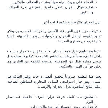
الحفاظ على برودة المياه صيفاً ومنع نمو الطحالب والبكتيريا.
تدعيم هيكل الخزان بفضل خاصية الفوم في ملء الفراغات
والشقوق.
عزل الجدران والأرضيات بالفوم لراحة أكبر
لا تتوقف مزايا عزل الفوم عند الأسطح والخزانات فحسب، بل يمكن
تمديد تطبيقه ليشمل الجدران والأرضيات، ليوفر بذلك بيئة داخلية
مثالية ترفع من مستوى المعيشة.
عندما يتم تطبيق عزل فوم الجدران، فإنه يحقق راحة حرارية شاملة
داخل الغرف، بعيداً عن تقلبات الطقس الخارجية، كما يوفر طبقة عزل
صوتي ممتازة تقلل من الضوضاء المزعجة القادمة من الخارج، مما
يخلق جواً من الهدوء والسكينة.
يعتبر هذا التطبيق ضرورياً لتحقيق أقصى درجات توفير الطاقة في
المبنى، وهو خيار استراتيجي للمباني المجاورة للمناطق الصاخبة.
إليكم النتائج المباشرة لعزل الجدران والأرضيات:
تحقيق ثبات كامل لدرجة حرارة الغرف الداخلية على مدار
اليوم.
عزل فعال ضد الضوضاء الخارجية والاهتزازات.