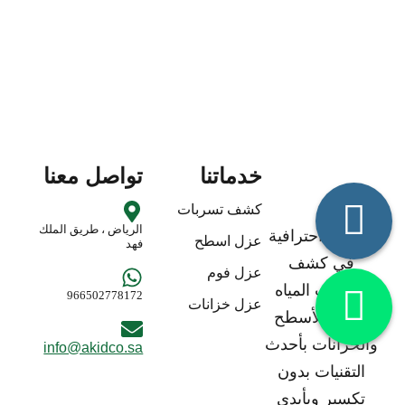
خدماتنا
تواصل معنا
كشف تسربات
الرياض ، طريق الملك
خدمات احترافية
عزل اسطح
فهد
في كشف
عزل فوم
تسربات المياه
966502778172
عزل خزانات
وعزل الأسطح
والخزانات بأحدث
info@akidco.sa
التقنيات بدون
تكسير وبأيدي