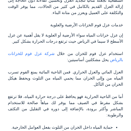
السطحية تجعله مثالياً لتجديد العزل وتحسين كفاءته دون الحاجة إلى
إزالة العزل القديم بالكامل في كثير من الحالات، مما يوفر الوقت
والتكلفة على العميل ويعزز من متانة البناء.
خدمات عزل فوم الخزانات الأرضية والعلوية
إن عزل خزانات المياه سواء الأرضية أو العلوية لا يقل أهمية عن عزل
الأسطح لا سيما في الرياض حيث ترتفع درجات الحرارة بشكل كبير.
استخدام عزل فوم للخزان من خلال
شركة عزل فوم للخزانات
بالرياض
يحل مشكلتين أساسيتين:
العزل المائي والعزل الحراري. فمن الناحية المائية يمنع الفوم تسرب
المياه من وإلى الخزان مما يحمي المياه من التلوث ويحفظ هيكل
الخزان من التآكل.
أما من الناحية الحرارية فهو يحافظ على درجة حرارة المياه، فلا ترتفع
بشكل مفرط في الصيف مما يوفر لك مياهاً صالحة للاستخدام
المباشر وأكثر برودة، بالإضافة إلى دوره في التقليل من التكثف
والرطوبة:
حماية المياه داخل الخزان من التلوث بفعل العوامل الخارجية.