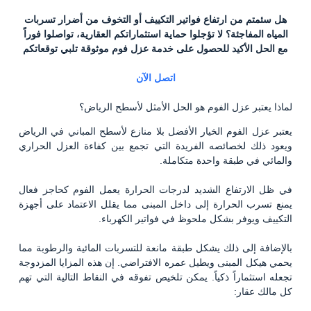
هل سئمتم من ارتفاع فواتير التكييف أو التخوف من أضرار تسربات
المياه المفاجئة؟ لا تؤجلوا حماية استثماراتكم العقارية، تواصلوا فوراً
مع الحل الأكيد للحصول على خدمة عزل فوم موثوقة تلبي توقعاتكم
اتصل الآن
لماذا يعتبر عزل الفوم هو الحل الأمثل لأسطح الرياض؟
يعتبر عزل الفوم الخيار الأفضل بلا منازع لأسطح المباني في الرياض
ويعود ذلك لخصائصه الفريدة التي تجمع بين كفاءة العزل الحراري
والمائي في طبقة واحدة متكاملة.
في ظل الارتفاع الشديد لدرجات الحرارة يعمل الفوم كحاجز فعال
يمنع تسرب الحرارة إلى داخل المبنى مما يقلل الاعتماد على أجهزة
التكييف ويوفر بشكل ملحوظ في فواتير الكهرباء.
بالإضافة إلى ذلك يشكل طبقة مانعة للتسربات المائية والرطوبة مما
يحمي هيكل المبنى ويطيل عمره الافتراضي. إن هذه المزايا المزدوجة
تجعله استثماراً ذكياً. يمكن تلخيص تفوقه في النقاط التالية التي تهم
كل مالك عقار: