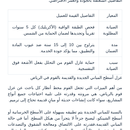
التفاصيل المتعلقة بالجودة والعمر الافتراضي:
المعيار
التفاصيل القيمة للعميل
الصيانة
فحص الطبقة الواقية (الأكريليك) كل 5 سنوات
المطلوبة
تقريباً وتجديدها لضمان الحماية من الشمس.
مدة
يتراوح بين 10 إلى 15 سنة ضد عيوب المادة
الضمان
والتطبيق، مما يؤكد جودة الخدمة.
سبب
حماية عازل الفوم من التحلل بفعل الأشعة فوق
الصيانة
البنفسجية.
عزل أسطح المباني الجديدة والقديمة بالفوم في الرياض
من أهم الميزات التي تجعل الفوم محط أنظار كل باحث عن عزل
فوم بالرياض، هي مرونته وقدرته على تلبية احتياجات جميع أنواع
المشاريع، سواء كانت إنشاءات حديثة أو مبانٍ قديمة تحتاج إلى ترميم.
بالنسبة للمباني الجديدة يتم تطبيقه بسهولة على الأسطح الخرسانية أو
أسطح الشينكو، ليصبح جزءاً لا يتجزأ من هيكل السطح. أما في حالة
المباني القديمة،فقدرته على الالتصاق ومعالجة الشقوق والتصدعات