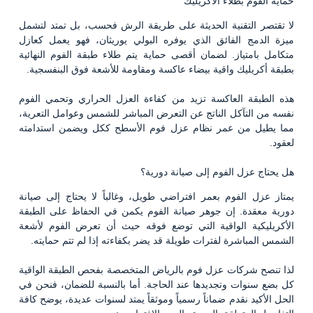
حماية الفوم بطلاء الأكريليك
لا تقتصر التقنية الحديثة على طريقة الرش فحسب، بل تمتد لتشمل
ميزة الدمج الفائق الذي يوفره البولي يوريثان، فهو يعمل كعازل
متكامل بامتياز. لضمان أقصى حماية يتم طلاء طبقة الفوم النهائية
بطبقة أكريليك واقية بيضاء عاكسة ومقاومة للأشعة فوق البنفسجية.
هذه الطبقة العاكسة تزيد من كفاءة العزل الحراري وتحمي الفوم
نفسه من التآكل الناتج عن التعرض المباشر للشمس وعوامل التعرية،
مما يطيل من عمر نظام عزل فوم الأسطح ككل ويضمن استدامته
لعقود.
هل يحتاج عزل الفوم إلى صيانة دورية؟
يمتاز عزل الفوم بعمر افتراضي طويل، وغالباً لا يحتاج إلى صيانة
دورية معقدة. إن جوهر صيانة الفوم يكمن في الحفاظ على الطبقة
الأكريليكية الواقية التي توضع فوقه حيث أن تعرض الفوم لأشعة
الشمس المباشرة لفترات طويلة قد يضر بكفاءته إذا لم تتم حمايته.
لذا تنصح شركات عزل فوم بالرياض المتخصصة بفحص الطبقة الواقية
كل بضع سنوات وتجديدها عند الحاجة. أما بالنسبة للضمان، فنحن في
الحل الأكيد نقدم ضماناً رسمياً وموثقاً يمتد لسنوات عديدة، يوضح كافة