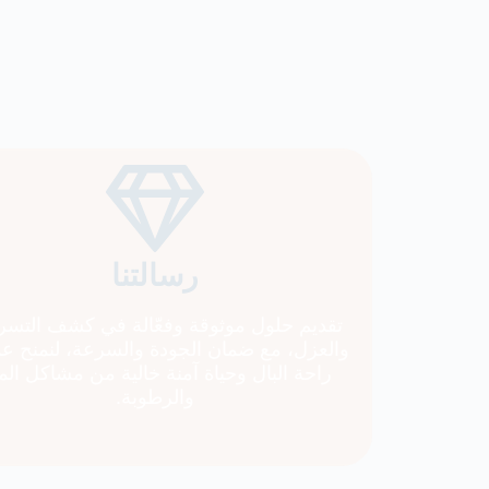
رسالتنا
تقديم حلول موثوقة وفعّالة في كشف التسر
والعزل، مع ضمان الجودة والسرعة، لنمنح عمل
راحة البال وحياة آمنة خالية من مشاكل المي
والرطوبة.