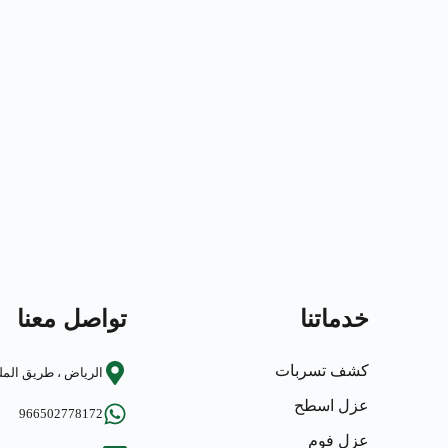
خدماتنا
تواصل معنا
كشف تسربات
الرياض ، طريق المل
عزل اسطح
966502778172
عزل فوم